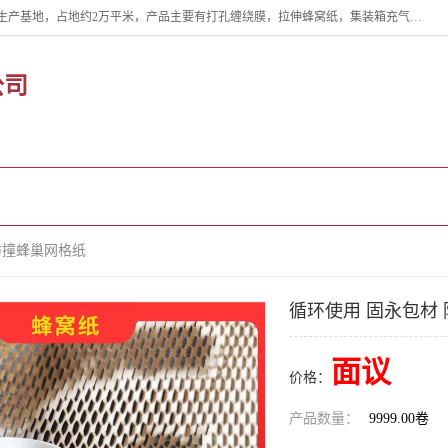
双忠包装材料（苏州）有限公司是上海双忠包装材料设立在苏州太仓的生产基地，占地约2万平米，产品主要有打孔缠绕膜，拉伸蜂窝纸，集装箱充气袋，滑托板，打包带，裹包网兜，防滑纸等箱体和托盘的运输和保护性包材。固永包材®，GooYon Pack®，是我们保护性包装材料的专属品牌。
公司
企业视频
公司介绍
公司动态
防撞蜂巢网格纸
循环使用 固永包材
面议
价格：
产品数量：
9999.00卷