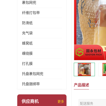
裹包网兜
纤维打包带
防滑纸
充气袋
蜂窝纸
缠绕膜
打孔膜
托盘裹包网兜
托盘捆绑带
产品描述
供应商机
更多
配送服务