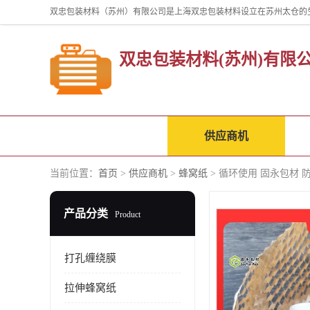
双忠包装材料(苏州)有限
公司首页
供应商机
当前位置：
首页
>
供应商机
>
蜂窝纸
> 循环使用 固永包材 
产品分类
Product
打孔缠绕膜
拉伸蜂窝纸