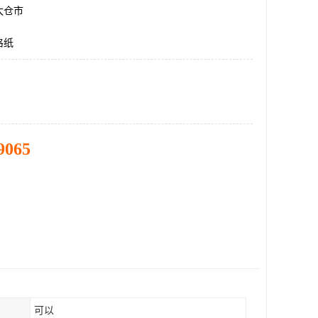
太仓市
格纸
9065
可以