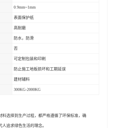
0.9mm~1mm
表面保护纸
高耐磨
防水，防滑
否
可定制包装和印刷
防止施工地板损坏和工期延误
建材辅料
300KG-2000KG
材料选择到生产过程，都严格遵循了环保标准，确
代人追求绿色生活的理念。