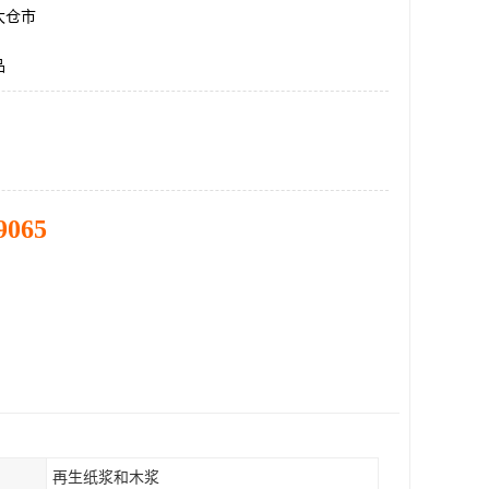
太仓市
品
9065
再生纸浆和木浆