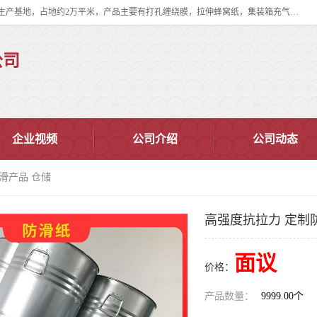
双忠包装材料（苏州）有限公司是上海双忠包装材料设立在苏州太仓的生产基地，占地约2万平米，产品主要有打孔缠绕膜，拉伸蜂窝纸，集装箱充气袋，滑托板，打包带，裹包网兜，防滑纸等箱体和托盘的运输和保护性包材。固永包材®，GooYon Pack®，是我们保护性包装材料的专属品牌。
公司
企业视频
公司介绍
公司动态
滑产品 仓储
高强度抗拉力 定制
面议
价格：
产品数量：
9999.00个