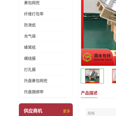
裹包网兜
纤维打包带
防滑纸
充气袋
蜂窝纸
缠绕膜
打孔膜
托盘裹包网兜
托盘捆绑带
产品描述
供应商机
更多
规格