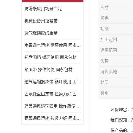
尺寸
防滑纸应用场景广泛
颜色
机械设备用拉紧带
功能
透气缠绕膜的重量
加工定制
水果透气运输 循环使用 固永包材
适用范围
托盘围挡 循环使用 固永包材
优势
紧固带 操作简便 固永包材
可售卖地
透气运输捆绑带 循环使用 固永包材
材质
类别
固永托盘固定带 拉紧力好 固永包材
药品通风运输固定 操作简便 固永包材
环保理念，
蔬菜通风运输 拉紧力好 固永包材
我们深知，
保产品的、