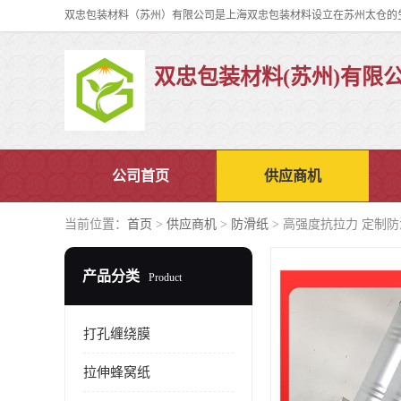
双忠包装材料(苏州)有限
公司首页
供应商机
当前位置：
首页
>
供应商机
>
防滑纸
> 高强度抗拉力 定制防
产品分类
Product
打孔缠绕膜
拉伸蜂窝纸