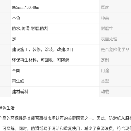
965mm*30.48m
厚度
本色
种类
防水,防滑,耐磨,防刮
耐磨性
是
表面处理
建设施工，装修，涂装，改建项目
是否危险化学品
环保再生材料，可回收，可降解
定制
全国
用途
再生纸
类型
建材辅料
动载
绿色生活
产品的环保性是其能否赢得市场认可的关键因素之一。因此，防滑纸从原
、可降解。同时，防滑纸易于清洁和重复使用，减少了资源浪费，符合现