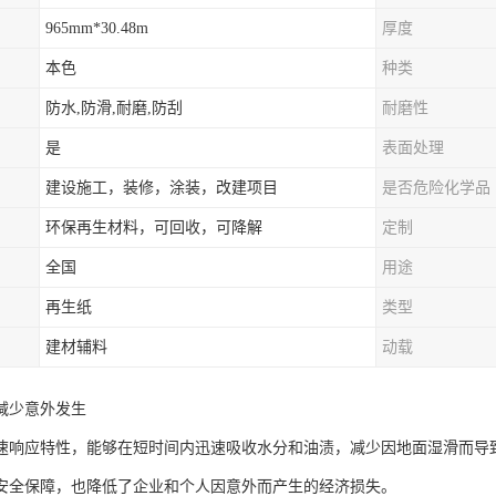
965mm*30.48m
厚度
本色
种类
防水,防滑,耐磨,防刮
耐磨性
是
表面处理
建设施工，装修，涂装，改建项目
是否危险化学品
环保再生材料，可回收，可降解
定制
全国
用途
再生纸
类型
建材辅料
动载
减少意外发生
速响应特性，能够在短时间内迅速吸收水分和油渍，减少因地面湿滑而导
安全保障，也降低了企业和个人因意外而产生的经济损失。