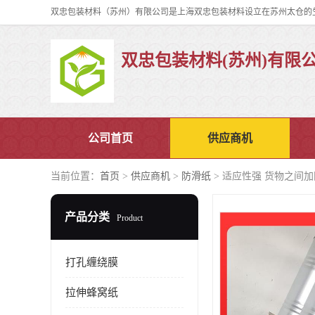
双忠包装材料(苏州)有限
公司首页
供应商机
当前位置：
首页
>
供应商机
>
防滑纸
> 适应性强 货物之间加
产品分类
Product
打孔缠绕膜
拉伸蜂窝纸