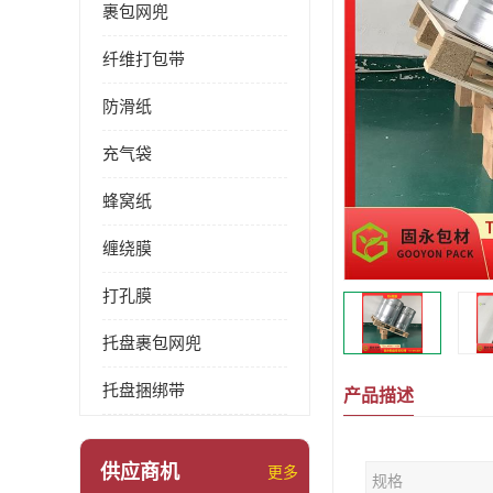
裹包网兜
纤维打包带
防滑纸
充气袋
蜂窝纸
缠绕膜
打孔膜
托盘裹包网兜
托盘捆绑带
产品描述
供应商机
更多
规格