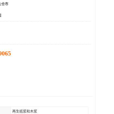
太仓市
固
9065
再生纸浆和木浆