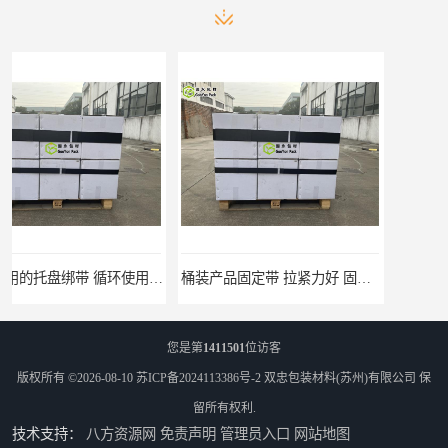
桶装产品固定带 拉紧力好 固永包材
托盘运输网兜 固永包材
您是第
1411501
位访客
版权所有 ©2026-08-10
苏ICP备2024113386号-2
双忠包装材料(苏州)有限公司
保
留所有权利.
技术支持：
八方资源网
免责声明
管理员入口
网站地图