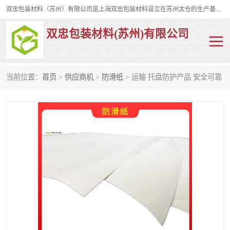
双忠包装材料（苏州）有限公司是上海双忠包装材料设立在苏州太仓的生产基地，占地约2万平米，产品主要有打孔缠绕膜，拉伸蜂窝纸，集装箱充气袋，滑托板，打包带，裹包网兜，防滑纸等箱体和托盘的运输和保护性包材。固永包材®，GooYon Pack®，是我们保护性包装材料的专属品牌。
双忠包装材料(苏州)有限公司
当前位置：
首页
>
供应商机
>
防滑纸
> 运输 托盘防护产品 安全可靠
打孔缠绕膜
拉伸蜂窝纸
裹包网兜
纤维打包带
防滑纸
充气袋
蜂窝纸
缠绕膜
打孔膜
托盘裹包网兜
托盘捆绑带