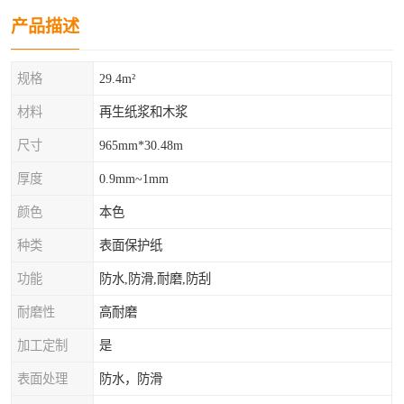
产品描述
规格
29.4m²
材料
再生纸浆和木浆
尺寸
965mm*30.48m
厚度
0.9mm~1mm
颜色
本色
种类
表面保护纸
功能
防水,防滑,耐磨,防刮
耐磨性
高耐磨
加工定制
是
表面处理
防水，防滑