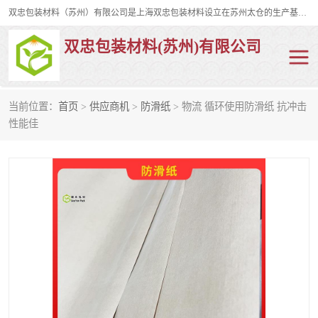
双忠包装材料（苏州）有限公司是上海双忠包装材料设立在苏州太仓的生产基地，占地约2万平米，产品主要有打孔缠绕膜，拉伸蜂窝纸，集装箱充气袋，滑托板，打包带，裹包网兜，防滑纸等箱体和托盘的运输和保护性包材。固永包材®，GooYon Pack®，是我们保护性包装材料的专属品牌。
双忠包装材料(苏州)有限公司
当前位置：
首页
>
供应商机
>
防滑纸
> 物流 循环使用防滑纸 抗冲击
打孔缠绕膜
拉伸蜂窝纸
性能佳
裹包网兜
纤维打包带
防滑纸
充气袋
蜂窝纸
缠绕膜
打孔膜
托盘裹包网兜
托盘捆绑带