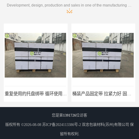
Development, design, production and sales in one of the manufacturing enterprises
桶装产品固定带 拉紧力好 固永包材
托盘运输网兜 固永包材
您是第
1391726
位访客
版权所有 ©2026-08-08
苏ICP备2024113386号-2
双忠包装材料(苏州)有限公司
保
留所有权利.