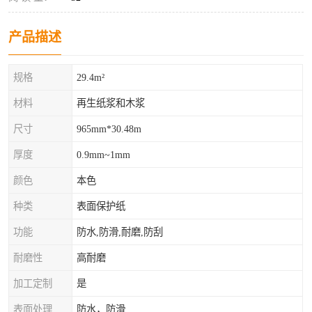
产品描述
规格
29.4m²
材料
再生纸浆和木浆
尺寸
965mm*30.48m
厚度
0.9mm~1mm
颜色
本色
种类
表面保护纸
功能
防水,防滑,耐磨,防刮
耐磨性
高耐磨
加工定制
是
表面处理
防水，防滑