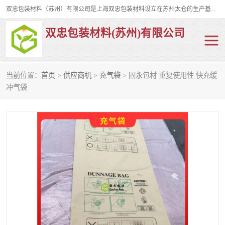
双忠包装材料（苏州）有限公司是上海双忠包装材料设立在苏州太仓的生产基地，占地约2万平米，产品主要有打孔缠绕膜，拉伸蜂窝纸，集装箱充气袋，滑托板，打包带，裹包网兜，防滑纸等箱体和托盘的运输和保护性包材。固永包材®，GooYon Pack®，是我们保护性包装材料的专属品牌。
双忠包装材料(苏州)有限公司
当前位置：
首页
>
供应商机
>
充气袋
> 固永包材 重复使用性 快充缓
打孔缠绕膜
拉伸蜂窝纸
冲气袋
裹包网兜
纤维打包带
防滑纸
充气袋
蜂窝纸
缠绕膜
打孔膜
托盘裹包网兜
托盘捆绑带