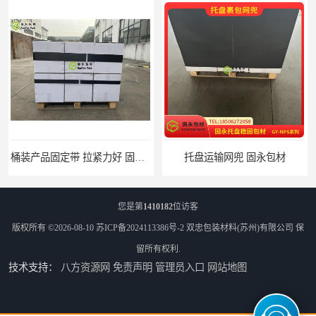
桶装产品固定带 拉紧力好 固永包材
托盘运输网兜 固永包材
您是第
1410182
位访客
版权所有 ©2026-08-10
苏ICP备2024113386号-2
双忠包装材料(苏州)有限公司
保
留所有权利.
技术支持：
八方资源网
免责声明
管理员入口
网站地图