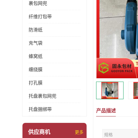
裹包网兜
纤维打包带
防滑纸
充气袋
蜂窝纸
缠绕膜
打孔膜
托盘裹包网兜
托盘捆绑带
产品描述
供应商机
更多
规格