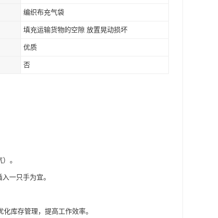
编织布充气袋
填充运输货物的空隙 放置晃动损坏
优质
否
气）。
插入一只手为宜。
。
优化库存管理，提高工作效率。