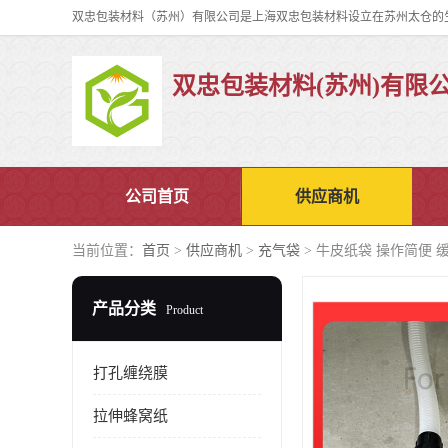
双忠包装材料(苏州)有限
公司首页
供应商机
当前位置：
首页
>
供应商机
>
充气袋
> 牛皮纸袋 操作简便 
产品分类
Product
打孔缠绕膜
拉伸蜂窝纸