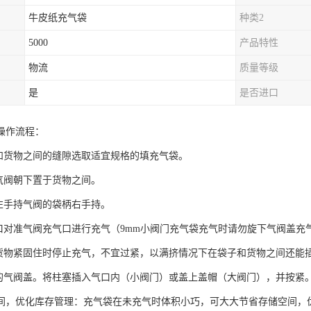
牛皮纸充气袋
种类2
5000
产品特性
物流
质量等级
是
是否进口
操作流程：
高和货物之间的缝隙选取适宜规格的填充气袋。
的气阀朝下置于货物之间。
员左手持气阀的袋柄右手持。
气口对准气阀充气口进行充气（9mm小阀门充气袋充气时请勿旋下气阀盖充
将货物紧固住时停止充气，不宜过紧，以满挤情况下在袋子和货物之间还能
子的气阀盖。将柱塞插入气口内（小阀门）或盖上盖帽（大阀门），并按紧
间，优化库存管理：充气袋在未充气时体积小巧，可大大节省存储空间，