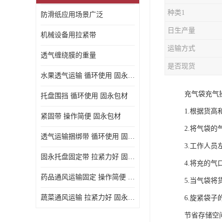
种类1
防滑纸应用场景广泛
日生产量
机械设备用拉紧带
运输方式
透气缠绕膜的重量
是否现货
水果透气运输 循环使用 固永包材
充气袋充气
托盘围挡 循环使用 固永包材
1.根据货
紧固带 操作简便 固永包材
2.将气袋
透气运输捆绑带 循环使用 固永包材
3.工作人
固永托盘固定带 拉紧力好 固永包材
4.将充的
药品通风运输固定 操作简便 固永包材
5.当气袋
蔬菜通风运输 拉紧力好 固永包材
6.旋紧袋
节省存储空