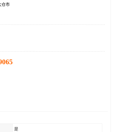
太仓市
9065
是