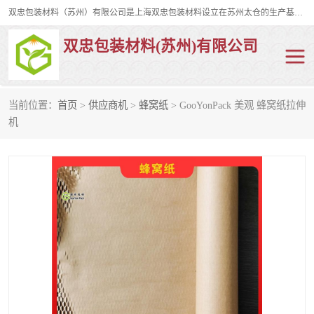
双忠包装材料（苏州）有限公司是上海双忠包装材料设立在苏州太仓的生产基地，占地约2万平米，产品主要有打孔缠绕膜，拉伸蜂窝纸，集装箱充气袋，滑托板，打包带，裹包网兜，防滑纸等箱体和托盘的运输和保护性包材。固永包材®，GooYon Pack®，是我们保护性包装材料的专属品牌。
双忠包装材料(苏州)有限公司
当前位置：
首页
>
供应商机
>
蜂窝纸
> GooYonPack 美观 蜂窝纸拉伸
打孔缠绕膜
拉伸蜂窝纸
机
裹包网兜
纤维打包带
防滑纸
充气袋
蜂窝纸
缠绕膜
打孔膜
托盘裹包网兜
托盘捆绑带