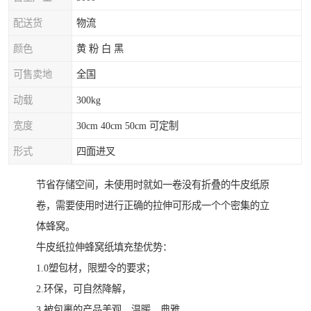
配送货
物流
颜色
黄 粉 白 黑
可售卖地
全国
动载
300kg
宽度
30cm 40cm 50cm 可定制
形式
四面进叉
节省存储空间，未使用时就如一卷没有折叠的牛皮纸原
卷，需要使用时进行正确的拉伸可形成一个个密集的立
体蜂窝。
牛皮纸拉伸蜂窝纸填充垫优势：
1.0塑包材，限塑令的要求；
2.环保，可自然降解，
3.被包裹的产品美观，温暖，典雅。