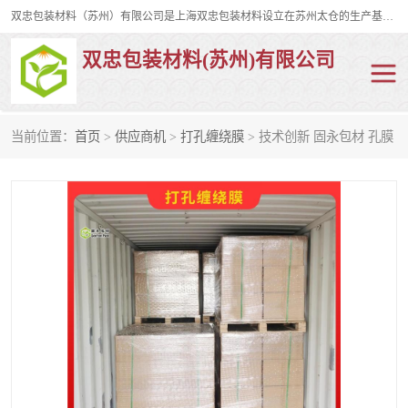
双忠包装材料（苏州）有限公司是上海双忠包装材料设立在苏州太仓的生产基地，占地约2万平米，产品主要有打孔缠绕膜，拉伸蜂窝纸，集装箱充气袋，滑托板，打包带，裹包网兜，防滑纸等箱体和托盘的运输和保护性包材。固永包材®，GooYon Pack®，是我们保护性包装材料的专属品牌。
双忠包装材料(苏州)有限公司
当前位置：
首页
>
供应商机
>
打孔缠绕膜
> 技术创新 固永包材 孔膜
打孔缠绕膜
拉伸蜂窝纸
裹包网兜
纤维打包带
防滑纸
充气袋
蜂窝纸
缠绕膜
打孔膜
托盘裹包网兜
托盘捆绑带