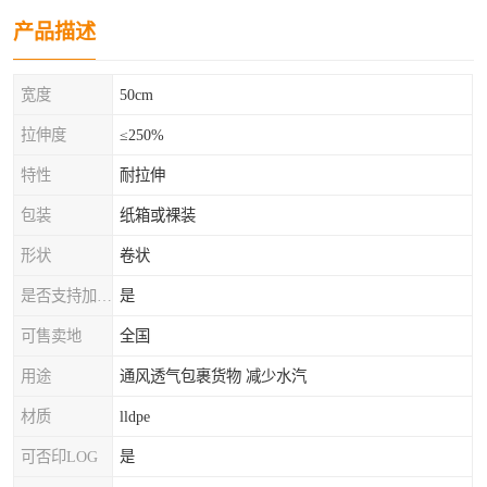
产品描述
宽度
50cm
拉伸度
≤250%
特性
耐拉伸
包装
纸箱或裸装
形状
卷状
是否支持加工定制
是
可售卖地
全国
用途
通风透气包裹货物 减少水汽
材质
lldpe
可否印LOG
是