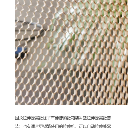
固永拉伸蜂窝纸除了有便捷的纸箱装衬垫拉伸蜂窝纸套
装；也有适合更频繁使用的拉伸机，可以自动拉伸蜂窝