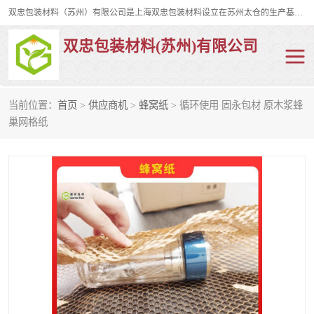
双忠包装材料（苏州）有限公司是上海双忠包装材料设立在苏州太仓的生产基地，占地约2万平米，产品主要有打孔缠绕膜，拉伸蜂窝纸，集装箱充气袋，滑托板，打包带，裹包网兜，防滑纸等箱体和托盘的运输和保护性包材。固永包材®，GooYon Pack®，是我们保护性包装材料的专属品牌。
双忠包装材料(苏州)有限公司
当前位置：
首页
>
供应商机
>
蜂窝纸
> 循环使用 固永包材 原木浆蜂
打孔缠绕膜
拉伸蜂窝纸
巢网格纸
裹包网兜
纤维打包带
防滑纸
充气袋
蜂窝纸
缠绕膜
打孔膜
托盘裹包网兜
托盘捆绑带