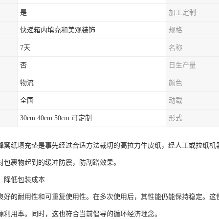
是
加工定制
快递箱内填充和美观装饰
规格
7天
名称
否
日生产量
物流
颜色
全国
动载
30cm 40cm 50cm 可定制
形式
蜂窝纸填充垫是事先经过合适方法裁切的高拉力牛皮纸，经人工或拉纸机
对包裹物起到的缓冲防震，防刮蹭效果。
，降低包装成本
良好的耐用性和可重复使用性。在多次使用后，其性能仍能保持稳定。这
源利用率。同时，这也符合当前倡导的循环经济理念。