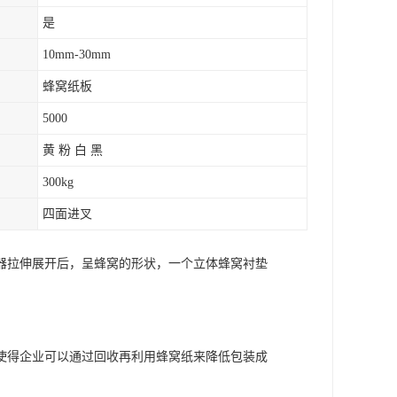
是
10mm-30mm
蜂窝纸板
5000
黄 粉 白 黑
300kg
四面进叉
器拉伸展开后，呈蜂窝的形状，一个立体蜂窝衬垫
使得企业可以通过回收再利用蜂窝纸来降低包装成