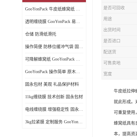
是否可回收
GooYonPack 牛皮纸蜂窝纸 循环使用
用途
透明缠绕膜 GooYonPack 易撕扯不残留
出货时间
仓储 防滑纸滑托
是否进口
操作简便 防移位缓冲气袋 固永包材
配送货
可降解蜂窝纸 GooYonPack 循环使用
可售卖地
GooYonPack 操作简单 原木浆蜂巢网格纸
宽度
固永包材 美观 礼品保护材料
牛皮纸拉伸
11kg缠绕膜 技术创新 固永包材
就此形成。
电线缠绕膜 增强稳定性 固永包材
可重复使用
3kg拉紧膜 定制服务 GooYonPack
蜂窝纸具有
本，提高资