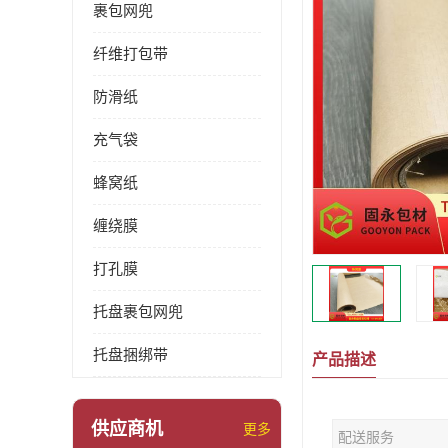
裹包网兜
纤维打包带
防滑纸
充气袋
蜂窝纸
缠绕膜
打孔膜
托盘裹包网兜
托盘捆绑带
产品描述
供应商机
更多
配送服务