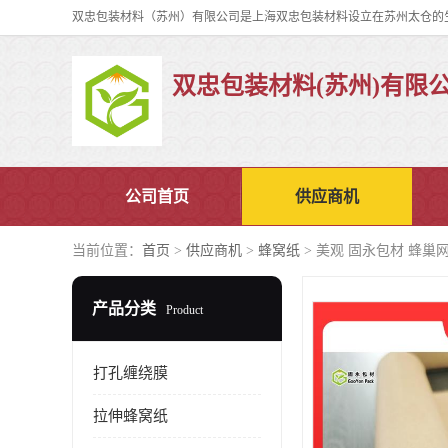
双忠包装材料(苏州)有限
公司首页
供应商机
当前位置：
首页
>
供应商机
>
蜂窝纸
> 美观 固永包材 蜂巢
产品分类
Product
打孔缠绕膜
拉伸蜂窝纸