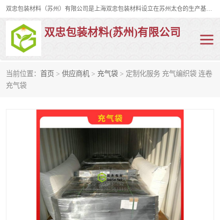
双忠包装材料（苏州）有限公司是上海双忠包装材料设立在苏州太仓的生产基地，占地约2万平米，产品主要有打孔缠绕膜，拉伸蜂窝纸，集装箱充气袋，滑托板，打包带，裹包网兜，防滑纸等箱体和托盘的运输和保护性包材。固永包材®，GooYon Pack®，是我们保护性包装材料的专属品牌。
双忠包装材料(苏州)有限公司
当前位置：
首页
>
供应商机
>
充气袋
> 定制化服务 充气编织袋 连卷
打孔缠绕膜
拉伸蜂窝纸
充气袋
裹包网兜
纤维打包带
防滑纸
充气袋
蜂窝纸
缠绕膜
打孔膜
托盘裹包网兜
托盘捆绑带