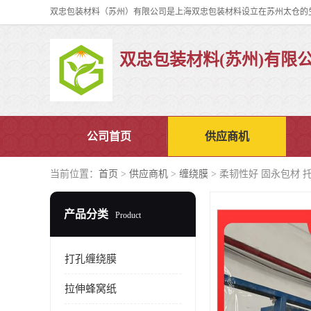
双忠包装材料(苏州)有限
公司首页
供应商机
当前位置：
首页
>
供应商机
>
缠绕膜
> 柔韧性好 固永包材 
产品分类
Product
打孔缠绕膜
拉伸蜂窝纸