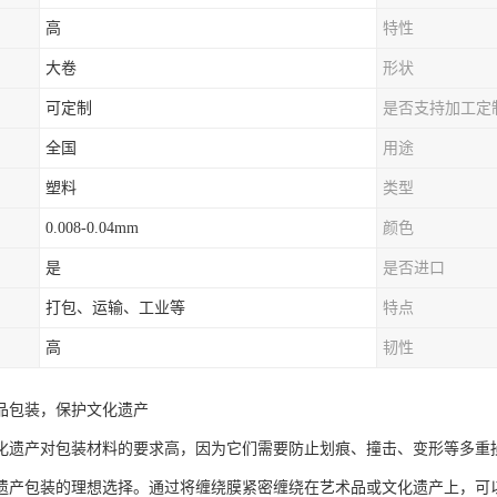
高
特性
大卷
形状
可定制
是否支持加工定
全国
用途
塑料
类型
0.008-0.04mm
颜色
是
是否进口
打包、运输、工业等
特点
高
韧性
品包装，保护文化遗产
化遗产对包装材料的要求高，因为它们需要防止划痕、撞击、变形等多重
遗产包装的理想选择。通过将缠绕膜紧密缠绕在艺术品或文化遗产上，可