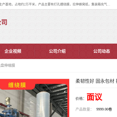
双忠包装材料（苏州）有限公司是上海双忠包装材料设立在苏州太仓的生产基地，占地约2万平米，产品主要有打孔缠绕膜，拉伸蜂窝纸，集装箱充气袋，滑托板，打包带，裹包网兜，防滑纸等箱体和托盘的运输和保护性包材。固永包材®，GooYon Pack®，是我们保护性包装材料的专属品牌。
公司
企业视频
公司介绍
公司动态
托盘伸缩膜
柔韧性好 固永包材
面议
价格：
产品数量：
9999.00卷