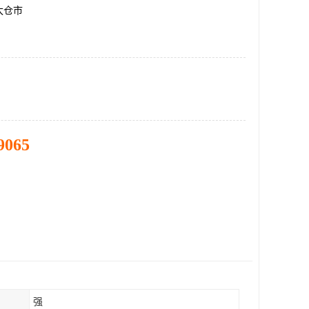
太仓市
9065
强