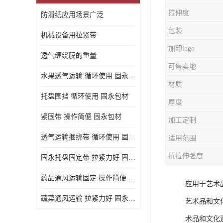
拉伸度
防滑纸应用场景广泛
包装
机械设备用拉紧带
加印logo
透气缠绕膜的重量
可售卖地
水果透气运输 循环使用 固永包材
材质
托盘围挡 循环使用 固永包材
厚度
紧固带 操作简便 固永包材
加工定制
透气运输捆绑带 循环使用 固永包材
适用范围
抗拉伸强度
固永托盘固定带 拉紧力好 固永包材
药品通风运输固定 操作简便 固永包材
应用于艺术
蔬菜通风运输 拉紧力好 固永包材
艺术品和文
术品和文化