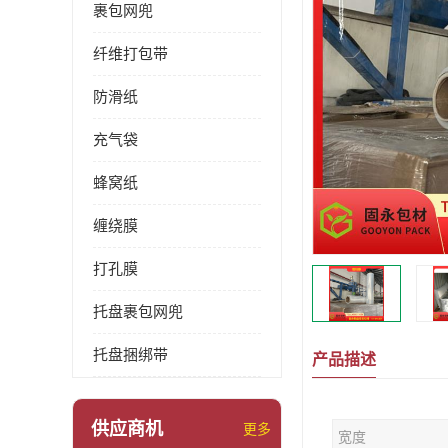
裹包网兜
纤维打包带
防滑纸
充气袋
蜂窝纸
缠绕膜
打孔膜
托盘裹包网兜
托盘捆绑带
产品描述
供应商机
更多
宽度