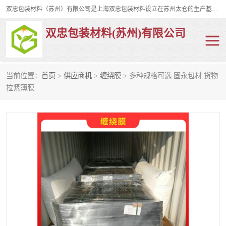
双忠包装材料（苏州）有限公司是上海双忠包装材料设立在苏州太仓的生产基地，占地约2万平米，产品主要有打孔缠绕膜，拉伸蜂窝纸，集装箱充气袋，滑托板，打包带，裹包网兜，防滑纸等箱体和托盘的运输和保护性包材。固永包材®，GooYon Pack®，是我们保护性包装材料的专属品牌。
双忠包装材料(苏州)有限公司
当前位置：
首页
>
供应商机
>
缠绕膜
> 多种规格可选 固永包材 货物
打孔缠绕膜
拉伸蜂窝纸
拉紧薄膜
裹包网兜
纤维打包带
防滑纸
充气袋
蜂窝纸
缠绕膜
打孔膜
托盘裹包网兜
托盘捆绑带