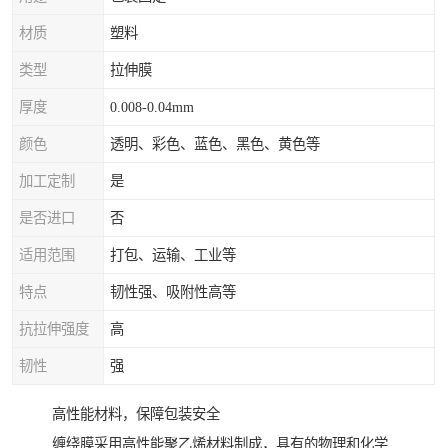
材质
塑料
类型
拉伸膜
厚度
0.008-0.04mm
颜色
透明、彩色、蓝色、黑色、黄色等
加工定制
是
是否进口
否
适用范围
打包、运输、工业等
特点
韧性强、吸附性高等
抗拉伸强度
高
韧性
强
高性能材料，保障包装安全
缠绕膜采用高性能聚乙烯材料制成，具有的物理和化学