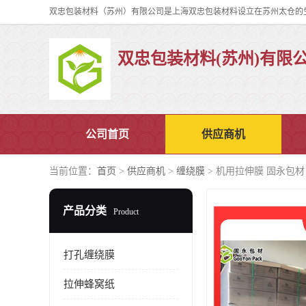
双忠包装材料(苏州)有限
公司首页
供应商机
当前位置：
首页
>
供应商机
>
缠绕膜
> 机用拉伸膜 固永包材
产品分类
Product
打孔缠绕膜
拉伸蜂窝纸