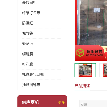
裹包网兜
纤维打包带
防滑纸
充气袋
蜂窝纸
缠绕膜
打孔膜
托盘裹包网兜
托盘捆绑带
产品描述
供应商机
更多
宽度