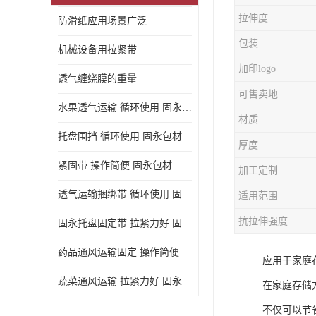
拉伸度
防滑纸应用场景广泛
包装
机械设备用拉紧带
加印logo
透气缠绕膜的重量
可售卖地
水果透气运输 循环使用 固永包材
材质
托盘围挡 循环使用 固永包材
厚度
紧固带 操作简便 固永包材
加工定制
透气运输捆绑带 循环使用 固永包材
适用范围
抗拉伸强度
固永托盘固定带 拉紧力好 固永包材
药品通风运输固定 操作简便 固永包材
应用于家庭
蔬菜通风运输 拉紧力好 固永包材
在家庭存储
不仅可以节