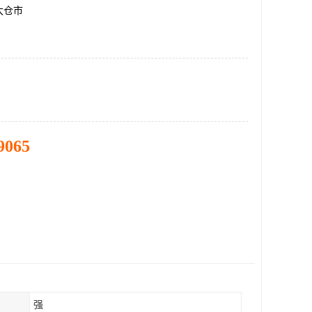
太仓市
9065
强