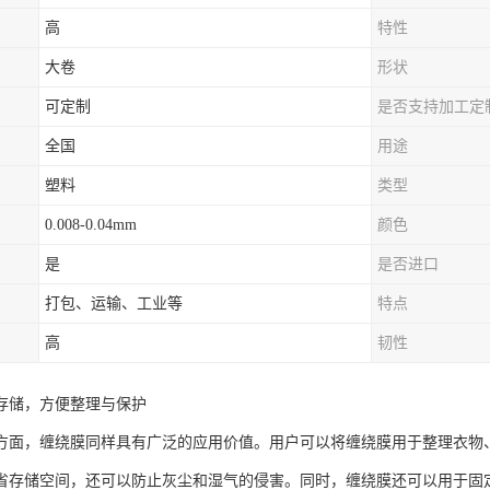
高
特性
大卷
形状
可定制
是否支持加工定
全国
用途
塑料
类型
0.008-0.04mm
颜色
是
是否进口
打包、运输、工业等
特点
高
韧性
存储，方便整理与保护
方面，缠绕膜同样具有广泛的应用价值。用户可以将缠绕膜用于整理衣物
省存储空间，还可以防止灰尘和湿气的侵害。同时，缠绕膜还可以用于固