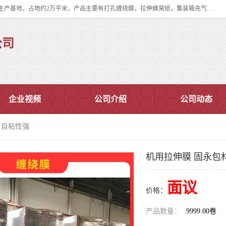
双忠包装材料（苏州）有限公司是上海双忠包装材料设立在苏州太仓的生产基地，占地约2万平米，产品主要有打孔缠绕膜，拉伸蜂窝纸，集装箱充气袋，滑托板，打包带，裹包网兜，防滑纸等箱体和托盘的运输和保护性包材。固永包材®，GooYon Pack®，是我们保护性包装材料的专属品牌。
公司
企业视频
公司介绍
公司动态
 自粘性强
机用拉伸膜 固永包
面议
价格：
产品数量：
9999.00卷