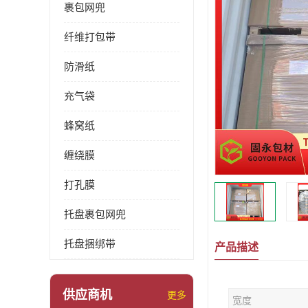
裹包网兜
纤维打包带
防滑纸
充气袋
蜂窝纸
缠绕膜
打孔膜
托盘裹包网兜
托盘捆绑带
产品描述
供应商机
更多
宽度