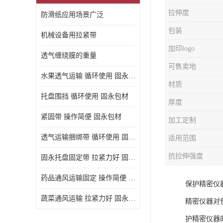
拉伸度
防滑纸应用场景广泛
包装
机械设备用拉紧带
加印logo
透气缠绕膜的重量
可售卖地
水果透气运输 循环使用 固永包材
材质
托盘围挡 循环使用 固永包材
厚度
紧固带 操作简便 固永包材
加工定制
透气运输捆绑带 循环使用 固永包材
适用范围
抗拉伸强度
固永托盘固定带 拉紧力好 固永包材
药品通风运输固定 操作简便 固永包材
保护精密仪
蔬菜通风运输 拉紧力好 固永包材
精密仪器对
护精密仪器