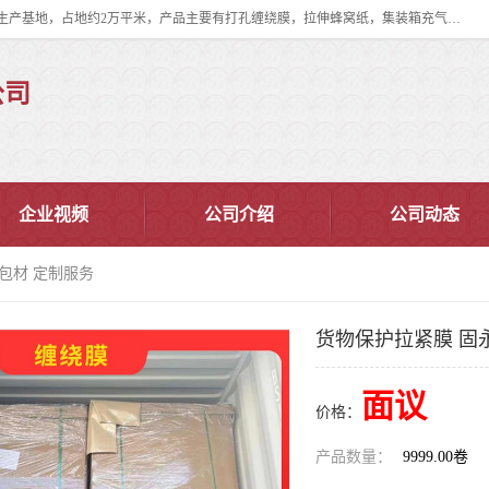
双忠包装材料（苏州）有限公司是上海双忠包装材料设立在苏州太仓的生产基地，占地约2万平米，产品主要有打孔缠绕膜，拉伸蜂窝纸，集装箱充气袋，滑托板，打包带，裹包网兜，防滑纸等箱体和托盘的运输和保护性包材。固永包材®，GooYon Pack®，是我们保护性包装材料的专属品牌。
公司
企业视频
公司介绍
公司动态
包材 定制服务
货物保护拉紧膜 固
面议
价格：
产品数量：
9999.00卷