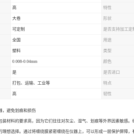
高
特性
大卷
形状
可定制
是否支持加工定
全国
用途
塑料
类型
0.008-0.04mm
颜色
是
是否进口
打包、运输、工业等
特点
高
韧性
器，避免划痕和损伤
包装材料的要求高，因为它们往往对灰尘、湿气、划痕等外界因素敏感。
的理想选择。通过将缠绕膜紧密缠绕在仪器上，可以形成一层保护屏障，