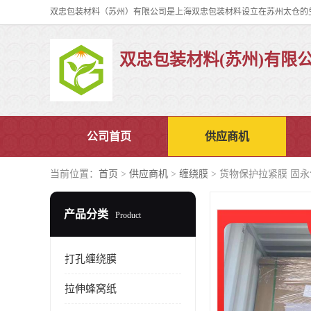
双忠包装材料(苏州)有限
公司首页
供应商机
当前位置：
首页
>
供应商机
>
缠绕膜
> 货物保护拉紧膜 固永
产品分类
Product
打孔缠绕膜
拉伸蜂窝纸