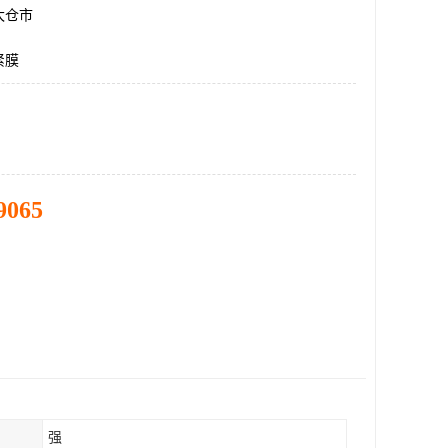
太仓市
紧膜
9065
强