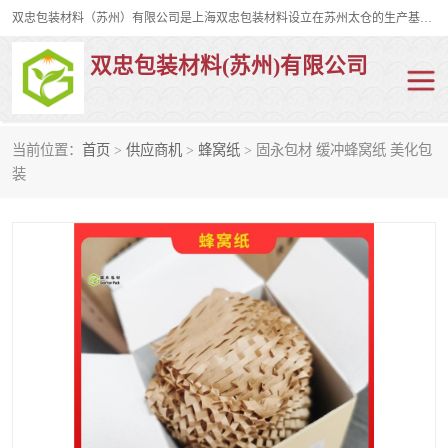
双忠包装材料（苏州）有限公司是上海双忠包装材料设立在苏州太仓的生产基地，占地约2万平米，产品主要有打孔缠绕膜，拉伸蜂窝纸，集装箱充气袋，滑托板，打包带，裹包网兜，防滑纸等箱体和托盘的运输和保护性包材。固永包材®，GooYon Pack®，是我们保护性包装材料的专属品牌。
双忠包装材料(苏州)有限公司
当前位置：
首页
>
供应商机
>
蜂窝纸
> 固永包材 缓冲蜂窝纸 美化包
打孔缠绕膜
拉伸蜂窝纸
装
裹包网兜
纤维打包带
防滑纸
充气袋
蜂窝纸
缠绕膜
打孔膜
托盘裹包网兜
托盘捆绑带