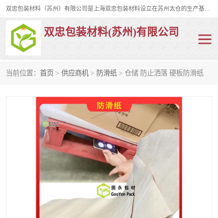
双忠包装材料（苏州）有限公司是上海双忠包装材料设立在苏州太仓的生产基地，占地约2万平米，产品主要有打孔缠绕膜，拉伸蜂窝纸，集装箱充气袋，滑托板，打包带，裹包网兜，防滑纸等箱体和托盘的运输和保护性包材。固永包材®，GooYon Pack®，是我们保护性包装材料的专属品牌。
双忠包装材料(苏州)有限公司
当前位置：
首页
>
供应商机
>
防滑纸
> 仓储 防止洒落 硬板防滑纸
打孔缠绕膜
拉伸蜂窝纸
裹包网兜
纤维打包带
防滑纸
充气袋
蜂窝纸
缠绕膜
打孔膜
托盘裹包网兜
托盘捆绑带