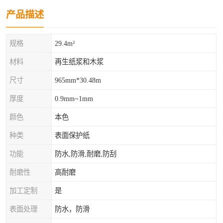
产品描述
规格
29.4m²
材料
再生纸浆和木浆
尺寸
965mm*30.48m
厚度
0.9mm~1mm
颜色
本色
种类
表面保护纸
功能
防水,防滑,耐磨,防刮
耐磨性
高耐磨
加工定制
是
表面处理
防水，防滑