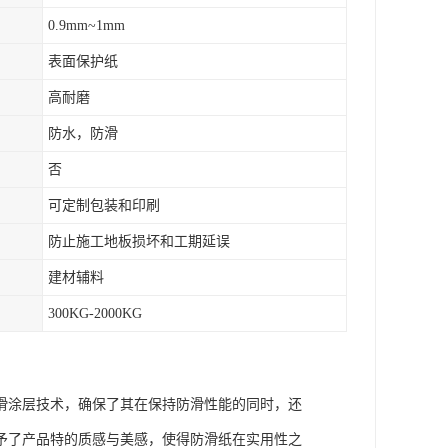
0.9mm~1mm
表面保护纸
高耐磨
防水，防滑
否
可定制包装和印刷
防止施工地板损坏和工期延误
建材辅料
300KG-2000KG
滑涂层技术，确保了其在保持防滑性能的同时，还
予了产品特的质感与美感，使得防滑纸在实用性之