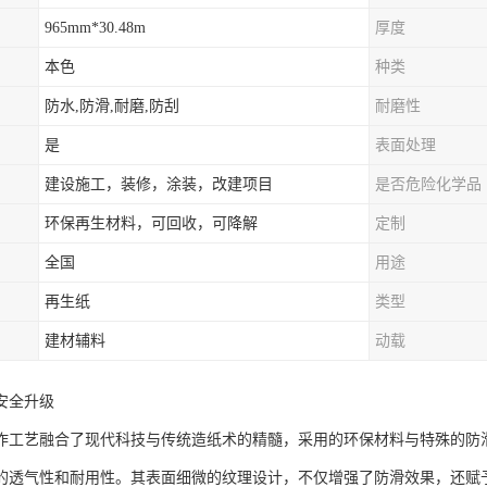
965mm*30.48m
厚度
本色
种类
防水,防滑,耐磨,防刮
耐磨性
是
表面处理
建设施工，装修，涂装，改建项目
是否危险化学品
环保再生材料，可回收，可降解
定制
全国
用途
再生纸
类型
建材辅料
动载
安全升级
作工艺融合了现代科技与传统造纸术的精髓，采用的环保材料与特殊的防
的透气性和耐用性。其表面细微的纹理设计，不仅增强了防滑效果，还赋