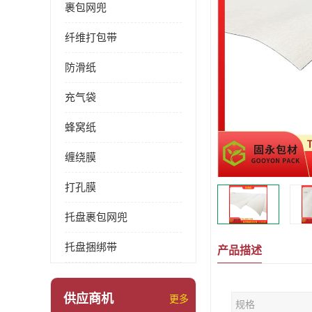
裹包网兜
纤维打包带
防滑纸
充气袋
蜂窝纸
缠绕膜
打孔膜
托盘裹包网兜
托盘捆绑带
产品描述
供应商机
更多
规格