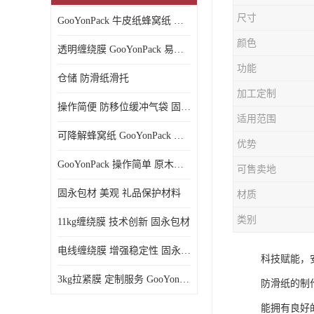
尺寸
GooYonPack 牛皮纸蜂窝纸 循环使用
颜色
透明缠绕膜 GooYonPack 易撕扯不残留
功能
仓储 防滑纸滑托
加工定制
操作简便 防移位缓冲气袋 固永包材
适用范围
可降解蜂窝纸 GooYonPack 循环使用
优势
GooYonPack 操作简单 原木浆蜂巢网格纸
可售卖地
固永包材 美观 礼品保护材料
材质
类别
11kg缠绕膜 技术创新 固永包材
电线缠绕膜 增强稳定性 固永包材
科技赋能，
3kg拉紧膜 定制服务 GooYonPack
防滑纸的制
能拥有良好