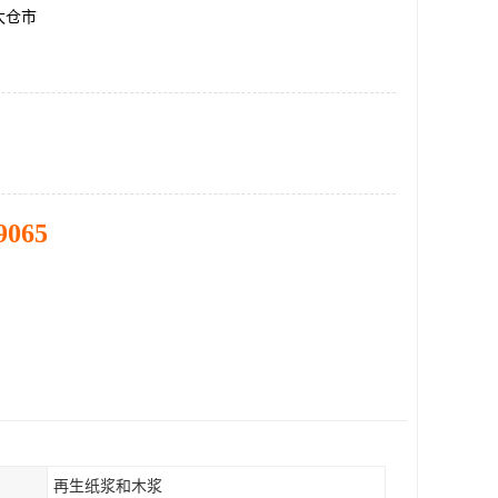
太仓市
9065
再生纸浆和木浆