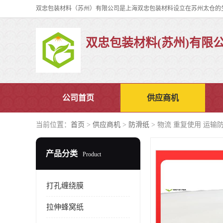
双忠包装材料(苏州)有限
公司首页
供应商机
当前位置：
首页
>
供应商机
>
防滑纸
> 物流 重复使用 运输
产品分类
Product
打孔缠绕膜
拉伸蜂窝纸