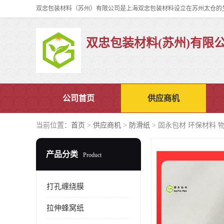
双忠包装材料(苏州)有限
公司首页
供应商机
当前位置：
首页
>
供应商机
>
防滑纸
> 固永包材 环保材料 
产品分类
Product
打孔缠绕膜
拉伸蜂窝纸