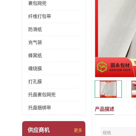
裹包网兜
纤维打包带
防滑纸
充气袋
蜂窝纸
缠绕膜
打孔膜
托盘裹包网兜
托盘捆绑带
产品描述
供应商机
更多
规格