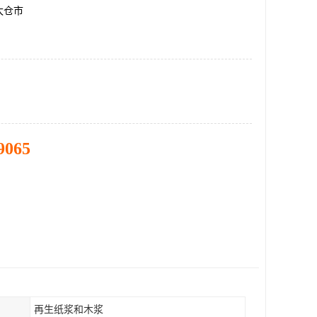
太仓市
9065
再生纸浆和木浆