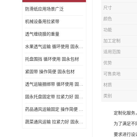
尺寸
防滑纸应用场景广泛
颜色
机械设备用拉紧带
功能
透气缠绕膜的重量
加工定制
水果透气运输 循环使用 固永包材
适用范围
托盘围挡 循环使用 固永包材
优势
紧固带 操作简便 固永包材
可售卖地
透气运输捆绑带 循环使用 固永包材
材质
类别
固永托盘固定带 拉紧力好 固永包材
药品通风运输固定 操作简便 固永包材
定制化服务
蔬菜通风运输 拉紧力好 固永包材
为了满足不
要求进行设