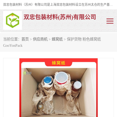
双忠包装材料（苏州）有限公司是上海双忠包装材料设立在苏州太仓的生产基地，占地约2万平米，产品主要有打孔缠绕膜，拉伸蜂窝纸，集装箱充气袋，滑托板，打包带，裹包网兜，防滑纸等箱体和托盘的运输和保护性包材。固永包材®，GooYon Pack®，是我们保护性包装材料的专属品牌。
双忠包装材料(苏州)有限公司
当前位置：
首页
>
供应商机
>
蜂窝纸
> 保护货物 粉色蜂窝纸
打孔缠绕膜
拉伸蜂窝纸
GooYonPack
裹包网兜
纤维打包带
防滑纸
充气袋
蜂窝纸
缠绕膜
打孔膜
托盘裹包网兜
托盘捆绑带