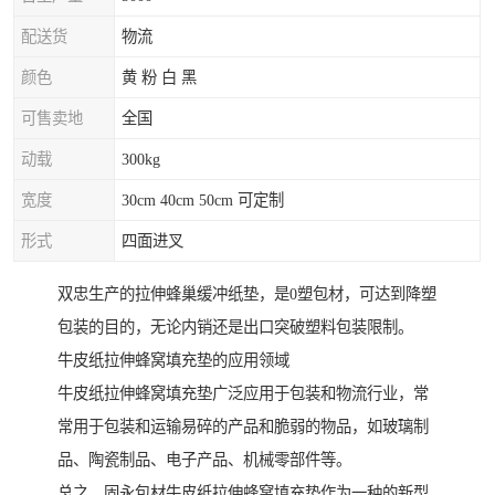
配送货
物流
颜色
黄 粉 白 黑
可售卖地
全国
动载
300kg
宽度
30cm 40cm 50cm 可定制
形式
四面进叉
双忠生产的拉伸蜂巢缓冲纸垫，是0塑包材，可达到降塑
包装的目的，无论内销还是出口突破塑料包装限制。
牛皮纸拉伸蜂窝填充垫的应用领域
牛皮纸拉伸蜂窝填充垫广泛应用于包装和物流行业，常
常用于包装和运输易碎的产品和脆弱的物品，如玻璃制
品、陶瓷制品、电子产品、机械零部件等。
总之，固永包材牛皮纸拉伸蜂窝填充垫作为一种的新型