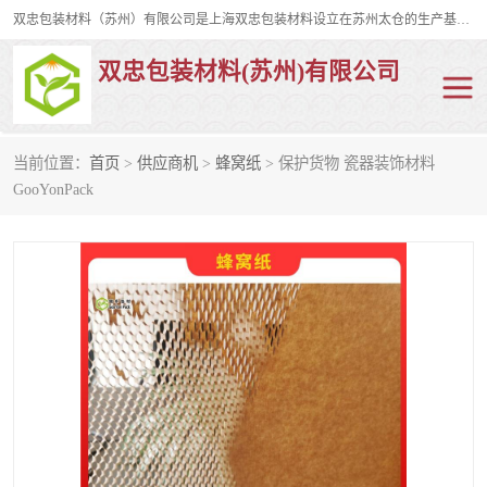
双忠包装材料（苏州）有限公司是上海双忠包装材料设立在苏州太仓的生产基地，占地约2万平米，产品主要有打孔缠绕膜，拉伸蜂窝纸，集装箱充气袋，滑托板，打包带，裹包网兜，防滑纸等箱体和托盘的运输和保护性包材。固永包材®，GooYon Pack®，是我们保护性包装材料的专属品牌。
双忠包装材料(苏州)有限公司
当前位置：
首页
>
供应商机
>
蜂窝纸
> 保护货物 瓷器装饰材料
打孔缠绕膜
拉伸蜂窝纸
GooYonPack
裹包网兜
纤维打包带
防滑纸
充气袋
蜂窝纸
缠绕膜
打孔膜
托盘裹包网兜
托盘捆绑带