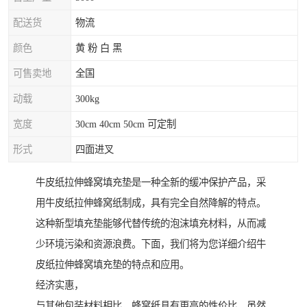
配送货
物流
颜色
黄 粉 白 黑
可售卖地
全国
动载
300kg
宽度
30cm 40cm 50cm 可定制
形式
四面进叉
牛皮纸拉伸蜂窝填充垫是一种全新的缓冲保护产品，采
用牛皮纸拉伸蜂窝纸制成，具有完全自然降解的特点。
这种新型填充垫能够代替传统的泡沫填充材料，从而减
少环境污染和资源浪费。下面，我们将为您详细介绍牛
皮纸拉伸蜂窝填充垫的特点和应用。
经济实惠，
与其他包装材料相比，蜂窝纸具有更高的性价比。虽然