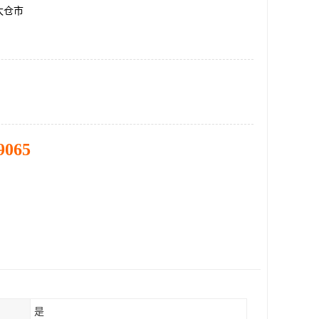
太仓市
9065
是