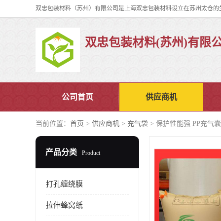
双忠包装材料(苏州)有限
公司首页
供应商机
当前位置：
首页
>
供应商机
>
充气袋
> 保护性能强 PP充气囊
产品分类
Product
打孔缠绕膜
拉伸蜂窝纸