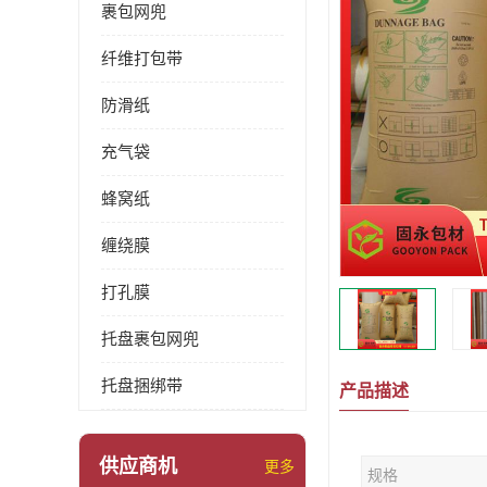
裹包网兜
纤维打包带
防滑纸
充气袋
蜂窝纸
缠绕膜
打孔膜
托盘裹包网兜
托盘捆绑带
产品描述
供应商机
更多
规格