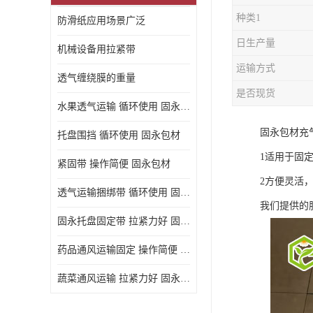
种类1
防滑纸应用场景广泛
日生产量
机械设备用拉紧带
运输方式
透气缠绕膜的重量
是否现货
水果透气运输 循环使用 固永包材
固永包材充
托盘围挡 循环使用 固永包材
1适用于固
紧固带 操作简便 固永包材
2方便灵活
透气运输捆绑带 循环使用 固永包材
我们提供的
固永托盘固定带 拉紧力好 固永包材
药品通风运输固定 操作简便 固永包材
蔬菜通风运输 拉紧力好 固永包材