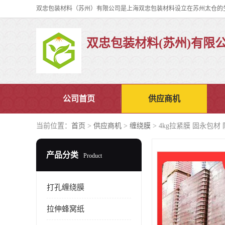
双忠包装材料(苏州)有限
公司首页
供应商机
当前位置：
首页
>
供应商机
>
缠绕膜
> 4kg拉紧膜 固永包材
产品分类
Product
打孔缠绕膜
拉伸蜂窝纸