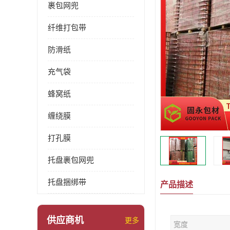
裹包网兜
纤维打包带
防滑纸
充气袋
蜂窝纸
缠绕膜
打孔膜
托盘裹包网兜
托盘捆绑带
产品描述
供应商机
更多
宽度