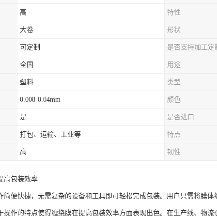
高
特性
大卷
形状
可定制
是否支持加工定
全国
用途
塑料
类型
0.008-0.04mm
颜色
是
是否进口
打包、运输、工业等
特点
高
韧性
提高包装效率
作简便快捷，无需复杂的设备和工具即可轻松完成包装。用户只需将膜体
于操作的特点使得缠绕膜在提高包装效率方面表现出色。在生产线、物流