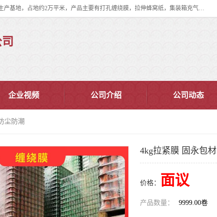
双忠包装材料（苏州）有限公司是上海双忠包装材料设立在苏州太仓的生产基地，占地约2万平米，产品主要有打孔缠绕膜，拉伸蜂窝纸，集装箱充气袋，滑托板，打包带，裹包网兜，防滑纸等箱体和托盘的运输和保护性包材。固永包材®，GooYon Pack®，是我们保护性包装材料的专属品牌。
公司
企业视频
公司介绍
公司动态
 防尘防潮
4kg拉紧膜 固永包
面议
价格：
产品数量：
9999.00卷