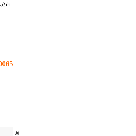
太仓市
9065
强