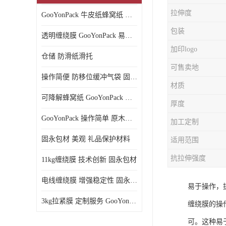
拉伸度
GooYonPack 牛皮纸蜂窝纸 循环使用
包装
透明缠绕膜 GooYonPack 易撕扯不残留
加印logo
仓储 防滑纸滑托
可售卖地
操作简便 防移位缓冲气袋 固永包材
材质
可降解蜂窝纸 GooYonPack 循环使用
厚度
GooYonPack 操作简单 原木浆蜂巢网格纸
加工定制
固永包材 美观 礼品保护材料
适用范围
抗拉伸强度
11kg缠绕膜 技术创新 固永包材
电线缠绕膜 增强稳定性 固永包材
易于操作，
3kg拉紧膜 定制服务 GooYonPack
缠绕膜的操
可。这种易