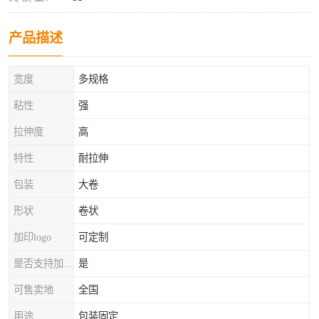
产品描述
宽度
多规格
粘性
强
拉伸度
高
特性
耐拉伸
包装
大卷
形状
卷状
加印logo
可定制
是否支持加工定制
是
可售卖地
全国
用途
包装固定