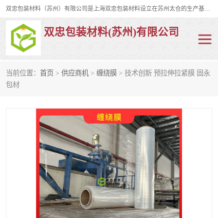
双忠包装材料（苏州）有限公司是上海双忠包装材料设立在苏州太仓的生产基地，占地约2万平米，产品主要有打孔缠绕膜，拉伸蜂窝纸，集装箱充气袋，滑托板，打包带，裹包网兜，防滑纸等箱体和托盘的运输和保护性包材。固永包材®，GooYon Pack®，是我们保护性包装材料的专属品牌。
双忠包装材料(苏州)有限公司
当前位置：
首页
>
供应商机
>
缠绕膜
> 技术创新 预拉伸拉紧膜 固永
打孔缠绕膜
拉伸蜂窝纸
包材
裹包网兜
纤维打包带
防滑纸
充气袋
蜂窝纸
缠绕膜
打孔膜
托盘裹包网兜
托盘捆绑带