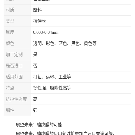
材质
塑料
类型
拉伸膜
厚度
0.008-0.04mm
颜色
透明、彩色、蓝色、黑色、黄色等
加工定制
是
是否进口
否
适用范围
打包、运输、工业等
特点
韧性强、吸附性高等
抗拉伸强度
高
韧性
强
展望未来：缠绕膜的可能
展望未来，缠绕膜的应用领域将更加广泛且充满可能。