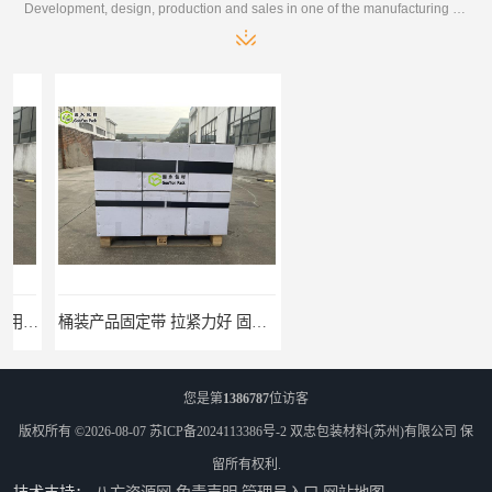
Development, design, production and sales in one of the manufacturing enterprises
桶装产品固定带 拉紧力好 固永包材
托盘运输网兜 固永包材
您是第
1386787
位访客
版权所有 ©2026-08-07
苏ICP备2024113386号-2
双忠包装材料(苏州)有限公司
保
留所有权利.