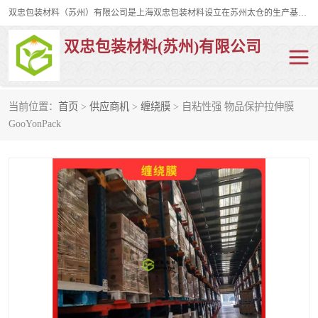
双忠包装材料（苏州）有限公司是上海双忠包装材料设立在苏州太仓的生产基地，占地约2万平米，产品主要有打孔缠绕膜，拉伸蜂窝纸，集装箱充气袋，滑托板，打包带，裹包网兜，防滑纸等箱体和托盘的运输和保护性包材。固永包材®，GooYon Pack®，是我们保护性包装材料的专属品牌。
双忠包装材料(苏州)有限公司
当前位置：
首页
>
供应商机
>
缠绕膜
> 自粘性强 物品保护拉伸膜
打孔缠绕膜
拉伸蜂窝纸
GooYonPack
裹包网兜
纤维打包带
防滑纸
充气袋
蜂窝纸
缠绕膜
打孔膜
托盘裹包网兜
托盘捆绑带