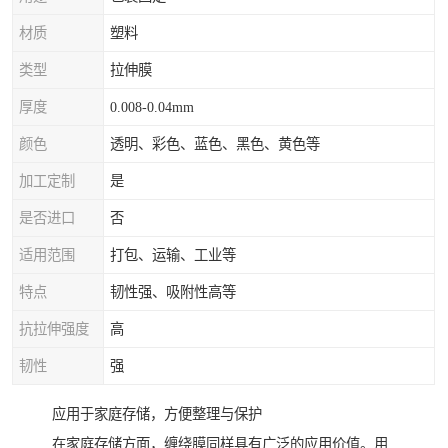
材质
塑料
类型
拉伸膜
厚度
0.008-0.04mm
颜色
透明、彩色、蓝色、黑色、黄色等
加工定制
是
是否进口
否
适用范围
打包、运输、工业等
特点
韧性强、吸附性高等
抗拉伸强度
高
韧性
强
应用于家庭存储，方便整理与保护
在家庭存储方面，缠绕膜同样具有广泛的应用价值。用