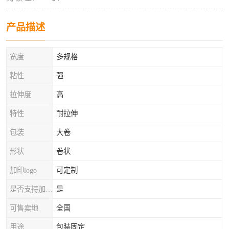
产品描述
宽度
多规格
粘性
强
拉伸度
高
特性
耐拉伸
包装
大卷
形状
卷状
加印logo
可定制
是否支持加工定制
是
可售卖地
全国
用途
包装固定