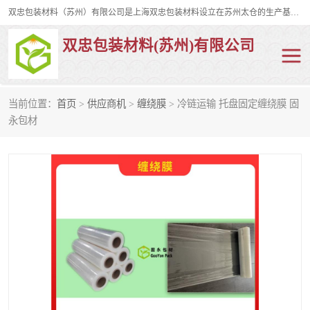
双忠包装材料（苏州）有限公司是上海双忠包装材料设立在苏州太仓的生产基地，占地约2万平米，产品主要有打孔缠绕膜，拉伸蜂窝纸，集装箱充气袋，滑托板，打包带，裹包网兜，防滑纸等箱体和托盘的运输和保护性包材。固永包材®，GooYon Pack®，是我们保护性包装材料的专属品牌。
双忠包装材料(苏州)有限公司
当前位置：
首页
>
供应商机
>
缠绕膜
> 冷链运输 托盘固定缠绕膜 固
打孔缠绕膜
拉伸蜂窝纸
永包材
裹包网兜
纤维打包带
防滑纸
充气袋
蜂窝纸
缠绕膜
打孔膜
托盘裹包网兜
托盘捆绑带