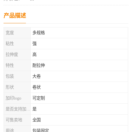
产品描述
宽度
多规格
粘性
强
拉伸度
高
特性
耐拉伸
包装
大卷
形状
卷状
加印logo
可定制
是否支持加工定制
是
可售卖地
全国
用途
包装固定