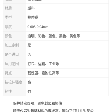
材质
塑料
类型
拉伸膜
厚度
0.008-0.04mm
颜色
透明、彩色、蓝色、黑色、黄色等
加工定制
是
是否进口
否
适用范围
打包、运输、工业等
特点
韧性强、吸附性高等
抗拉伸强度
高
韧性
强
保护精密仪器，避免划痕和损伤
精密仪器对包装材料的要求高，因为它们往往对灰尘、