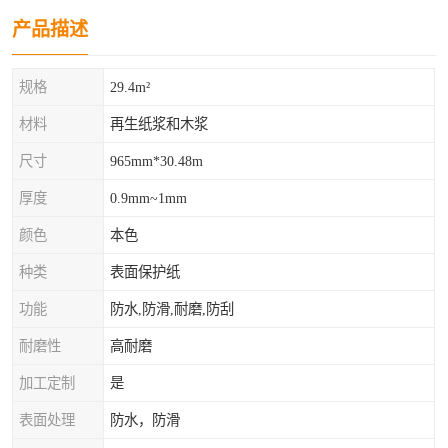
产品描述
规格
29.4m²
材料
再生纸浆和木浆
尺寸
965mm*30.48m
厚度
0.9mm~1mm
颜色
本色
种类
表面保护纸
功能
防水,防滑,耐磨,防刮
耐磨性
高耐磨
加工定制
是
表面处理
防水，防滑