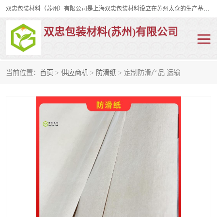
双忠包装材料（苏州）有限公司是上海双忠包装材料设立在苏州太仓的生产基地，占地约2万平米，产品主要有打孔缠绕膜，拉伸蜂窝纸，集装箱充气袋，滑托板，打包带，裹包网兜，防滑纸等箱体和托盘的运输和保护性包材。固永包材®，GooYon Pack®，是我们保护性包装材料的专属品牌。
双忠包装材料(苏州)有限公司
当前位置：
首页
>
供应商机
>
防滑纸
> 定制防滑产品 运输
打孔缠绕膜
拉伸蜂窝纸
裹包网兜
纤维打包带
防滑纸
充气袋
蜂窝纸
缠绕膜
打孔膜
托盘裹包网兜
托盘捆绑带