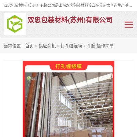
双忠包装材料（苏州）有限公司是上海双忠包装材料设立在苏州太仓的生产基地，占地约2万平米，产品主要有打孔缠绕膜，拉伸蜂窝纸，集装箱充气袋，滑托板，打包带，裹包网兜，防滑纸等箱体和托盘的运输和保护性包材。固永包材®，GooYon Pack®，是我们保护性包装材料的专属品牌。
双忠包装材料(苏州)有限公司
当前位置：
首页
>
供应商机
>
打孔缠绕膜
> 孔膜 操作简单
打孔缠绕膜
拉伸蜂窝纸
裹包网兜
纤维打包带
防滑纸
充气袋
蜂窝纸
缠绕膜
打孔膜
托盘裹包网兜
托盘捆绑带