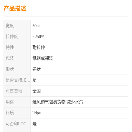
产品描述
宽度
50cm
拉伸度
≤250%
特性
耐拉伸
包装
纸箱或裸装
形状
卷状
是否支持加工定制
是
可售卖地
全国
用途
通风透气包裹货物 减少水汽
材质
lldpe
可否印LOG
是