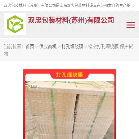
双忠包装材料（苏州）有限公司是上海双忠包装材料设立在苏州太仓的生产基地，占地约2万平米，产品主要有打孔缠绕膜，拉伸蜂窝纸，集装箱充气袋，滑托板，打包带，裹包网兜，防滑纸等箱体和托盘的运输和保护性包材。固永包材®，GooYon Pack®，是我们保护性包装材料的专属品牌。
双忠包装材料(苏州)有限公司
当前位置：
首页
>
供应商机
>
打孔缠绕膜
> 镂空打孔缠绕膜 保护货
打孔缠绕膜
拉伸蜂窝纸
物
裹包网兜
纤维打包带
防滑纸
充气袋
蜂窝纸
缠绕膜
打孔膜
托盘裹包网兜
托盘捆绑带