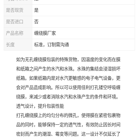
是否现货
是
是否进口
否
产品名称
缠绕膜厂家
长度
标准，订制需沟通
如为无孔缠绕膜包装的特殊货物，因温度的变化而在膜
和纸箱之间产生的水汽和水珠。水珠的集结会浸湿损坏
纸箱。如果纸箱内是对水汽更敏感的电子电气设备，更
会对产品造成影响。所以可以使用佳利打孔镂空呼吸缠
绕膜，来减少或者消除水汽和水珠产生的条件和环境。
透气设计，提升包装性能
打孔缠绕膜上的均匀分布的微孔，使得膜在紧密包裹物
品的同时，能够保持一定的透气性，有效防止因长时间
密封而产生的潮湿、霉变等问题。这一设计不仅延长了