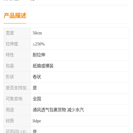
产品描述
宽度
50cm
拉伸度
≤250%
特性
耐拉伸
包装
纸箱或裸装
形状
卷状
是否支持加工定制
是
可售卖地
全国
用途
通风透气包裹货物 减少水汽
材质
lldpe
可否印LOG
是