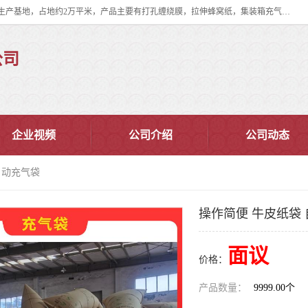
双忠包装材料（苏州）有限公司是上海双忠包装材料设立在苏州太仓的生产基地，占地约2万平米，产品主要有打孔缠绕膜，拉伸蜂窝纸，集装箱充气袋，滑托板，打包带，裹包网兜，防滑纸等箱体和托盘的运输和保护性包材。固永包材®，GooYon Pack®，是我们保护性包装材料的专属品牌。
公司
企业视频
公司介绍
公司动态
自动充气袋
操作简便 牛皮纸袋
面议
价格：
产品数量：
9999.00个