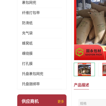
裹包网兜
纤维打包带
防滑纸
充气袋
蜂窝纸
缠绕膜
打孔膜
托盘裹包网兜
托盘捆绑带
产品描述
供应商机
更多
规格