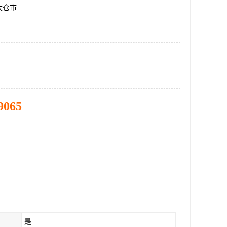
太仓市
9065
是