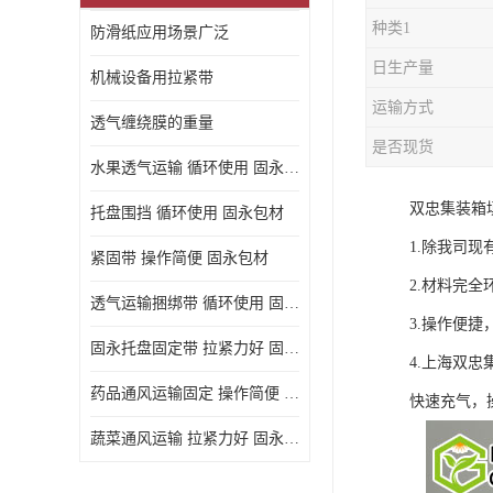
种类1
防滑纸应用场景广泛
日生产量
机械设备用拉紧带
运输方式
透气缠绕膜的重量
是否现货
水果透气运输 循环使用 固永包材
双忠集装箱
托盘围挡 循环使用 固永包材
1.除我司
紧固带 操作简便 固永包材
2.材料完全
透气运输捆绑带 循环使用 固永包材
3.操作便
固永托盘固定带 拉紧力好 固永包材
4.上海双忠
药品通风运输固定 操作简便 固永包材
快速充气，
蔬菜通风运输 拉紧力好 固永包材