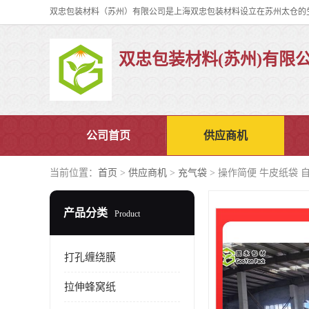
双忠包装材料(苏州)有限
公司首页
供应商机
当前位置：
首页
>
供应商机
>
充气袋
> 操作简便 牛皮纸袋 
产品分类
Product
打孔缠绕膜
拉伸蜂窝纸