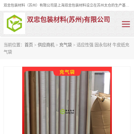
双忠包装材料（苏州）有限公司是上海双忠包装材料设立在苏州太仓的生产基地，占地约2万平米，产品主要有打孔缠绕膜，拉伸蜂窝纸，集装箱充气袋，滑托板，打包带，裹包网兜，防滑纸等箱体和托盘的运输和保护性包材。固永包材®，GooYon Pack®，是我们保护性包装材料的专属品牌。
双忠包装材料(苏州)有限公司
当前位置：
首页
>
供应商机
>
充气袋
> 适应性强 固永包材 牛皮纸充
打孔缠绕膜
拉伸蜂窝纸
气袋
裹包网兜
纤维打包带
防滑纸
充气袋
蜂窝纸
缠绕膜
打孔膜
托盘裹包网兜
托盘捆绑带