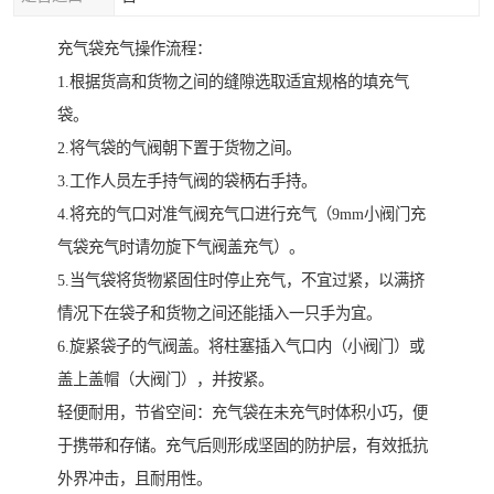
充气袋充气操作流程：
1.根据货高和货物之间的缝隙选取适宜规格的填充气
袋。
2.将气袋的气阀朝下置于货物之间。
3.工作人员左手持气阀的袋柄右手持。
4.将充的气口对准气阀充气口进行充气（9mm小阀门充
气袋充气时请勿旋下气阀盖充气）。
5.当气袋将货物紧固住时停止充气，不宜过紧，以满挤
情况下在袋子和货物之间还能插入一只手为宜。
6.旋紧袋子的气阀盖。将柱塞插入气口内（小阀门）或
盖上盖帽（大阀门），并按紧。
轻便耐用，节省空间：充气袋在未充气时体积小巧，便
于携带和存储。充气后则形成坚固的防护层，有效抵抗
外界冲击，且耐用性。