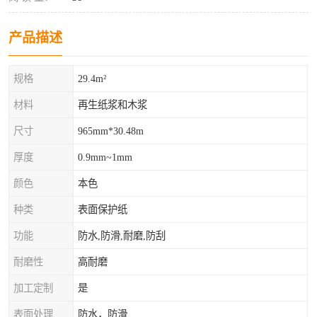
产品描述
规格
29.4m²
材料
再生纸浆和木浆
尺寸
965mm*30.48m
厚度
0.9mm~1mm
颜色
本色
种类
表面保护纸
功能
防水,防滑,耐磨,防刮
耐磨性
高耐磨
加工定制
是
表面处理
防水，防滑