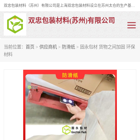
双忠包装材料（苏州）有限公司是上海双忠包装材料设立在苏州太仓的生产基地，占地约2万平米，产品主要有打孔缠绕膜，拉伸蜂窝纸，集装箱充气袋，滑托板，打包带，裹包网兜，防滑纸等箱体和托盘的运输和保护性包材。固永包材®，GooYon Pack®，是我们保护性包装材料的专属品牌。
双忠包装材料(苏州)有限公司
当前位置：
首页
>
供应商机
>
防滑纸
> 固永包材 货物之间加固 环保
打孔缠绕膜
拉伸蜂窝纸
材料
裹包网兜
纤维打包带
防滑纸
充气袋
蜂窝纸
缠绕膜
打孔膜
托盘裹包网兜
托盘捆绑带