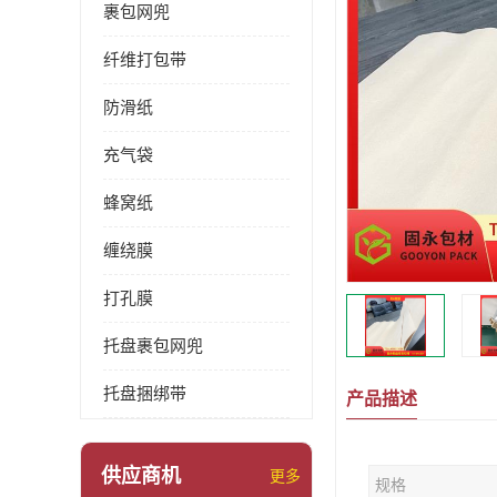
裹包网兜
纤维打包带
防滑纸
充气袋
蜂窝纸
缠绕膜
打孔膜
托盘裹包网兜
托盘捆绑带
产品描述
供应商机
更多
规格