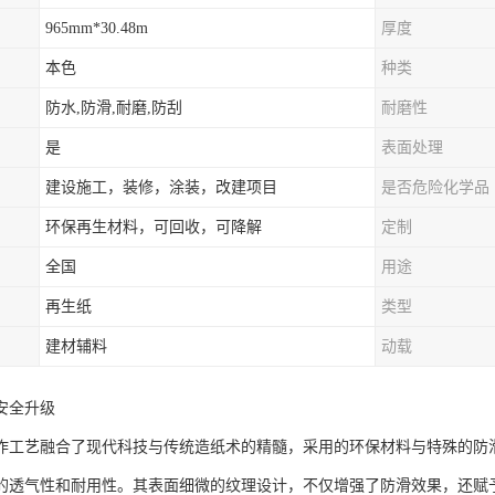
965mm*30.48m
厚度
本色
种类
防水,防滑,耐磨,防刮
耐磨性
是
表面处理
建设施工，装修，涂装，改建项目
是否危险化学品
环保再生材料，可回收，可降解
定制
全国
用途
再生纸
类型
建材辅料
动载
安全升级
作工艺融合了现代科技与传统造纸术的精髓，采用的环保材料与特殊的防
的透气性和耐用性。其表面细微的纹理设计，不仅增强了防滑效果，还赋