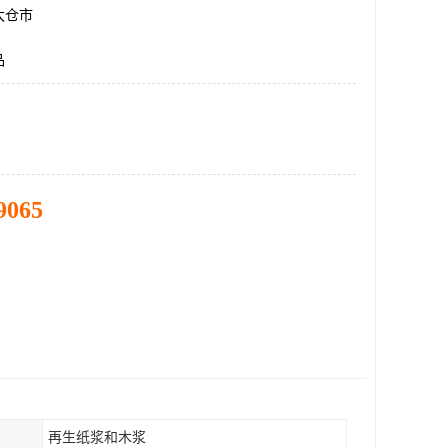
太仓市
品
9065
再生纸浆和木浆