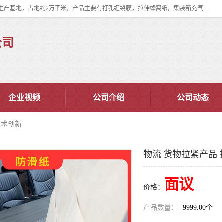
双忠包装材料（苏州）有限公司是上海双忠包装材料设立在苏州太仓的生产基地，占地约2万平米，产品主要有打孔缠绕膜，拉伸蜂窝纸，集装箱充气袋，滑托板，打包带，裹包网兜，防滑纸等箱体和托盘的运输和保护性包材。固永包材®，GooYon Pack®，是我们保护性包装材料的专属品牌。
公司
企业视频
公司介绍
公司动态
技术创新
物流 货物拉紧产品
面议
价格：
产品数量：
9999.00个