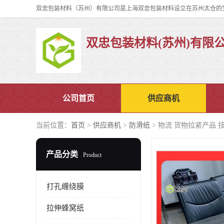
双忠包装材料(苏州)有限
公司首页
供应商机
当前位置：
首页
>
供应商机
>
防滑纸
> 物流 货物拉紧产品 
产品分类
Product
打孔缠绕膜
拉伸蜂窝纸