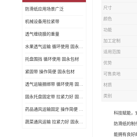
尺寸
防滑纸应用场景广泛
颜色
机械设备用拉紧带
功能
透气缠绕膜的重量
加工定制
水果透气运输 循环使用 固永包材
适用范围
托盘围挡 循环使用 固永包材
优势
紧固带 操作简便 固永包材
可售卖地
透气运输捆绑带 循环使用 固永包材
材质
类别
固永托盘固定带 拉紧力好 固永包材
药品通风运输固定 操作简便 固永包材
科技赋能，
蔬菜通风运输 拉紧力好 固永包材
防滑纸的制
能拥有良好