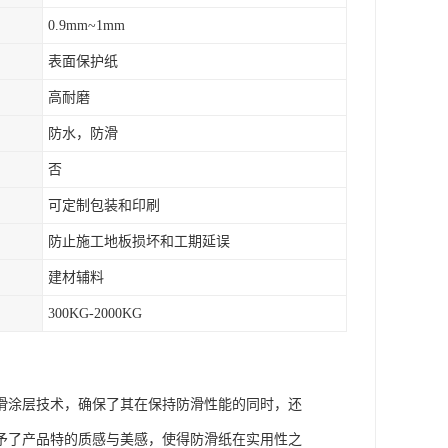
0.9mm~1mm
表面保护纸
高耐磨
防水，防滑
否
可定制包装和印刷
防止施工地板损坏和工期延误
建材辅料
300KG-2000KG
滑涂层技术，确保了其在保持防滑性能的同时，还
予了产品特的质感与美感，使得防滑纸在实用性之