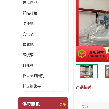
裹包网兜
纤维打包带
防滑纸
充气袋
蜂窝纸
缠绕膜
打孔膜
托盘裹包网兜
托盘捆绑带
产品描述
供应商机
更多
宽度