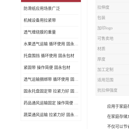
拉伸度
防滑纸应用场景广泛
包装
机械设备用拉紧带
加印logo
透气缠绕膜的重量
可售卖地
水果透气运输 循环使用 固永包材
材质
托盘围挡 循环使用 固永包材
厚度
紧固带 操作简便 固永包材
加工定制
透气运输捆绑带 循环使用 固永包材
适用范围
抗拉伸强度
固永托盘固定带 拉紧力好 固永包材
药品通风运输固定 操作简便 固永包材
应用于家庭
蔬菜通风运输 拉紧力好 固永包材
在家庭存储
不仅可以节