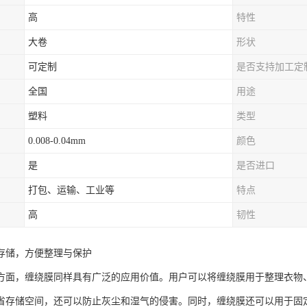
高
特性
大卷
形状
可定制
是否支持加工定
全国
用途
塑料
类型
0.008-0.04mm
颜色
是
是否进口
打包、运输、工业等
特点
高
韧性
存储，方便整理与保护
方面，缠绕膜同样具有广泛的应用价值。用户可以将缠绕膜用于整理衣物
省存储空间，还可以防止灰尘和湿气的侵害。同时，缠绕膜还可以用于固