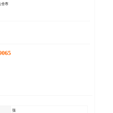
太仓市
9065
强