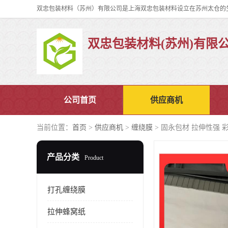
双忠包装材料(苏州)有限
公司首页
供应商机
当前位置：
首页
>
供应商机
>
缠绕膜
> 固永包材 拉伸性强 
产品分类
Product
打孔缠绕膜
拉伸蜂窝纸