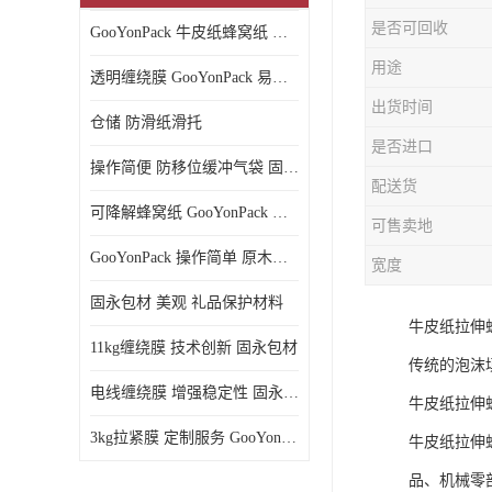
是否可回收
GooYonPack 牛皮纸蜂窝纸 循环使用
用途
透明缠绕膜 GooYonPack 易撕扯不残留
出货时间
仓储 防滑纸滑托
是否进口
操作简便 防移位缓冲气袋 固永包材
配送货
可降解蜂窝纸 GooYonPack 循环使用
可售卖地
GooYonPack 操作简单 原木浆蜂巢网格纸
宽度
固永包材 美观 礼品保护材料
牛皮纸拉伸
11kg缠绕膜 技术创新 固永包材
传统的泡沫
电线缠绕膜 增强稳定性 固永包材
牛皮纸拉伸
3kg拉紧膜 定制服务 GooYonPack
牛皮纸拉伸
品、机械零