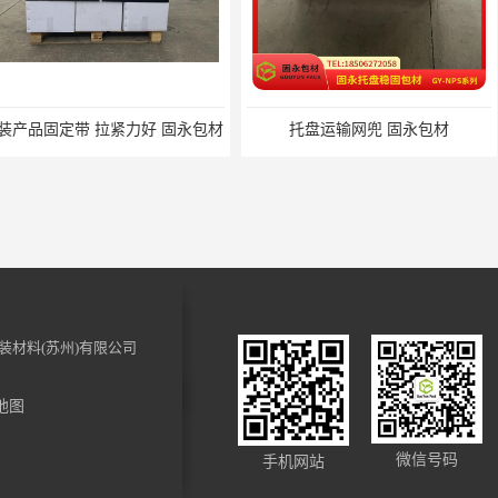
力好 固永包材
托盘运输网兜 固永包材
托盘打包
装材料(苏州)有限公司
地图
裹 固永包材
电动蜂窝纸拉伸机 固永包材
化妆品装饰
微信号码
手机网站