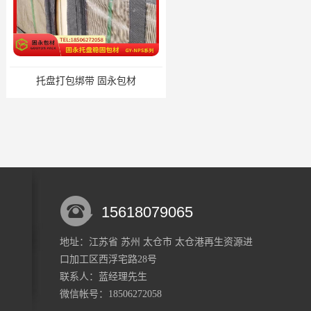
绑带 固永包材
托盘裹包布兜 固永包材
15618079065
地址：江苏省 苏州 太仓市 太仓港再生资源进
口加工区西浮宅路28号
材料 固永包材
蔬菜透气运输固定 操作简便 固永包材
联系人：蓝经理
先生
微信帐号：18506272058