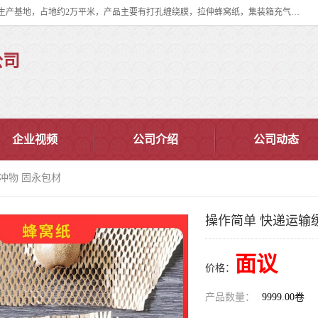
双忠包装材料（苏州）有限公司是上海双忠包装材料设立在苏州太仓的生产基地，占地约2万平米，产品主要有打孔缠绕膜，拉伸蜂窝纸，集装箱充气袋，滑托板，打包带，裹包网兜，防滑纸等箱体和托盘的运输和保护性包材。固永包材®，GooYon Pack®，是我们保护性包装材料的专属品牌。
公司
企业视频
公司介绍
公司动态
冲物 固永包材
操作简单 快递运输
面议
价格：
产品数量：
9999.00卷