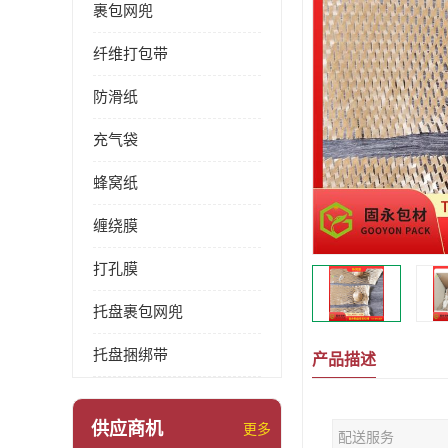
裹包网兜
纤维打包带
防滑纸
充气袋
蜂窝纸
缠绕膜
打孔膜
托盘裹包网兜
托盘捆绑带
产品描述
供应商机
更多
配送服务