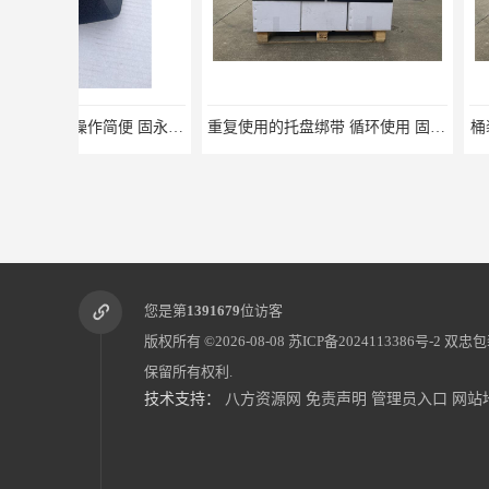
重复使用的托盘绑带 循环使用 固永包材
桶装产品固定带 拉紧
您是第
1391679
位访客
版权所有 ©2026-08-08
苏ICP备2024113386号-2
双忠包
保留所有权利.
技术支持：
八方资源网
免责声明
管理员入口
网站
蔬菜透气运输固定
蜂巢网格纸如何包