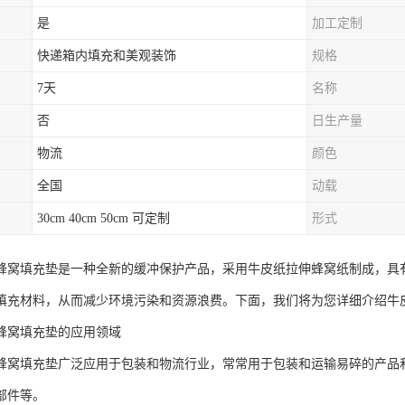
是
加工定制
快递箱内填充和美观装饰
规格
7天
名称
否
日生产量
物流
颜色
全国
动载
30cm 40cm 50cm 可定制
形式
蜂窝填充垫是一种全新的缓冲保护产品，采用牛皮纸拉伸蜂窝纸制成，具
填充材料，从而减少环境污染和资源浪费。下面，我们将为您详细介绍牛
蜂窝填充垫的应用领域
蜂窝填充垫广泛应用于包装和物流行业，常常用于包装和运输易碎的产品
部件等。