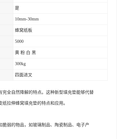
是
10mm-30mm
蜂窝纸板
5000
黄 粉 白 黑
300kg
四面进叉
有完全自然降解的特点。这种新型填充垫能够代替
皮纸拉伸蜂窝填充垫的特点和应用。
和脆弱的物品，如玻璃制品、陶瓷制品、电子产