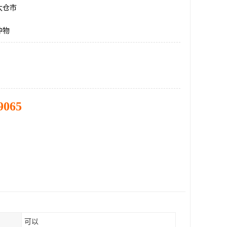
太仓市
冲物
9065
可以