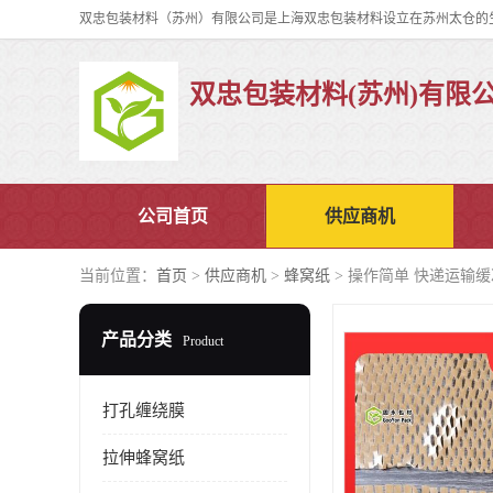
双忠包装材料(苏州)有限
公司首页
供应商机
当前位置：
首页
>
供应商机
>
蜂窝纸
> 操作简单 快递运输缓
产品分类
Product
打孔缠绕膜
拉伸蜂窝纸