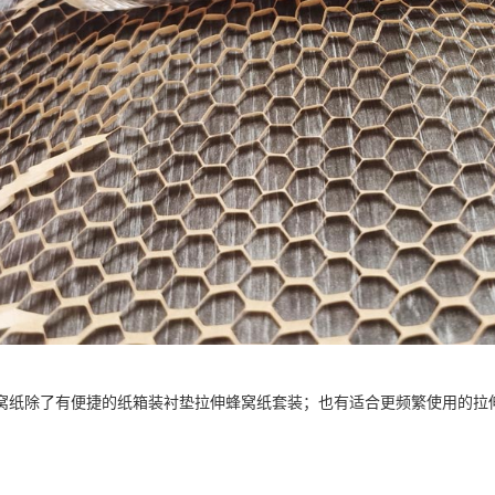
窝纸除了有便捷的纸箱装衬垫拉伸蜂窝纸套装；也有适合更频繁使用的拉
。