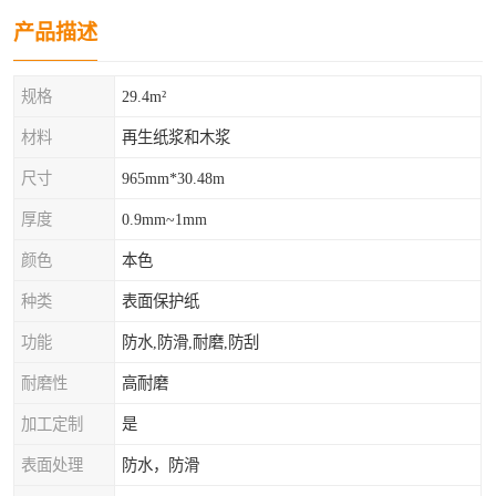
产品描述
规格
29.4m²
材料
再生纸浆和木浆
尺寸
965mm*30.48m
厚度
0.9mm~1mm
颜色
本色
种类
表面保护纸
功能
防水,防滑,耐磨,防刮
耐磨性
高耐磨
加工定制
是
表面处理
防水，防滑