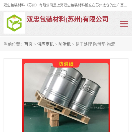
双忠包装材料（苏州）有限公司是上海双忠包装材料设立在苏州太仓的生产基地，占地约2万平米，产品主要有打孔缠绕膜，拉伸蜂窝纸，集装箱充气袋，滑托板，打包带，裹包网兜，防滑纸等箱体和托盘的运输和保护性包材。固永包材®，GooYon Pack®，是我们保护性包装材料的专属品牌。
双忠包装材料(苏州)有限公司
当前位置：
首页
>
供应商机
>
防滑纸
> 易于处理 防滑垫 物流
打孔缠绕膜
拉伸蜂窝纸
裹包网兜
纤维打包带
防滑纸
充气袋
蜂窝纸
缠绕膜
打孔膜
托盘裹包网兜
托盘捆绑带