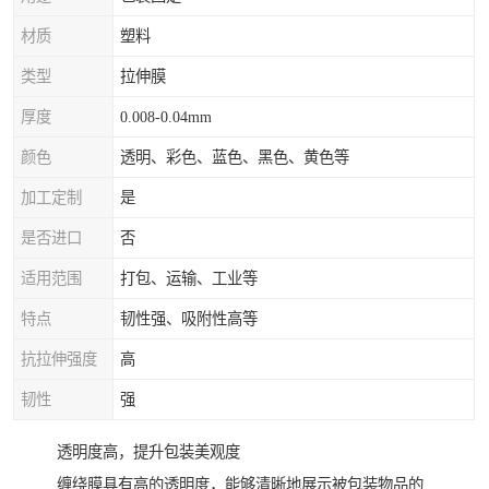
材质
塑料
类型
拉伸膜
厚度
0.008-0.04mm
颜色
透明、彩色、蓝色、黑色、黄色等
加工定制
是
是否进口
否
适用范围
打包、运输、工业等
特点
韧性强、吸附性高等
抗拉伸强度
高
韧性
强
透明度高，提升包装美观度
缠绕膜具有高的透明度，能够清晰地展示被包装物品的