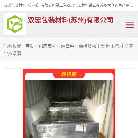
双忠包装材料（苏州）有限公司是上海双忠包装材料设立在苏州太仓的生产基地，占地约2万平米，产品主要有打孔缠绕膜，拉伸蜂窝纸，集装箱充气袋，滑托板，打包带，裹包网兜，防滑纸等箱体和托盘的运输和保护性包材。固永包材®，GooYon Pack®，是我们保护性包装材料的专属品牌。
双忠包装材料(苏州)有限公司
当前位置：
首页
>
供应商机
>
缠绕膜
> 保持货物干燥 固永包材 防灰
打孔缠绕膜
拉伸蜂窝纸
尘拉紧膜
裹包网兜
纤维打包带
防滑纸
充气袋
蜂窝纸
缠绕膜
打孔膜
托盘裹包网兜
托盘捆绑带