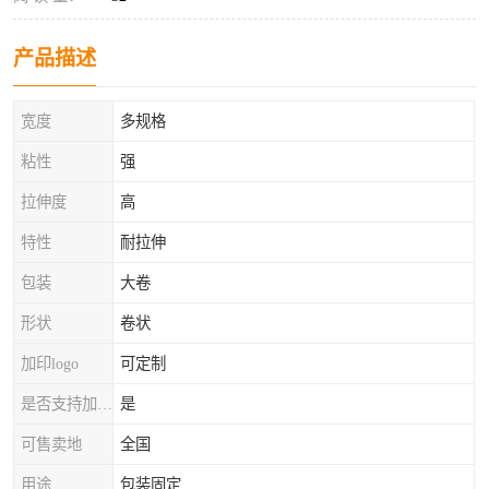
产品描述
宽度
多规格
粘性
强
拉伸度
高
特性
耐拉伸
包装
大卷
形状
卷状
加印logo
可定制
是否支持加工定制
是
可售卖地
全国
用途
包装固定