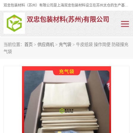
双忠包装材料（苏州）有限公司是上海双忠包装材料设立在苏州太仓的生产基地，占地约2万平米，产品主要有打孔缠绕膜，拉伸蜂窝纸，集装箱充气袋，滑托板，打包带，裹包网兜，防滑纸等箱体和托盘的运输和保护性包材。固永包材®，GooYon Pack®，是我们保护性包装材料的专属品牌。
双忠包装材料(苏州)有限公司
当前位置：
首页
>
供应商机
>
充气袋
> 牛皮纸袋 操作简便 防碰撞充
打孔缠绕膜
拉伸蜂窝纸
气袋
裹包网兜
纤维打包带
防滑纸
充气袋
蜂窝纸
缠绕膜
打孔膜
托盘裹包网兜
托盘捆绑带