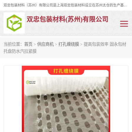
双忠包装材料（苏州）有限公司是上海双忠包装材料设立在苏州太仓的生产基地，占地约2万平米，产品主要有打孔缠绕膜，拉伸蜂窝纸，集装箱充气袋，滑托板，打包带，裹包网兜，防滑纸等箱体和托盘的运输和保护性包材。固永包材®，GooYon Pack®，是我们保护性包装材料的专属品牌。
双忠包装材料(苏州)有限公司
当前位置：
首页
>
供应商机
>
打孔缠绕膜
> 提高包装效率 固永包材
打孔缠绕膜
拉伸蜂窝纸
托盘防水汽拉紧膜
裹包网兜
纤维打包带
防滑纸
充气袋
蜂窝纸
缠绕膜
打孔膜
托盘裹包网兜
托盘捆绑带