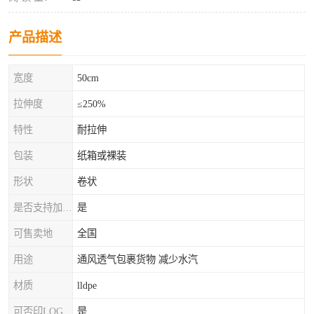
产品描述
宽度
50cm
拉伸度
≤250%
特性
耐拉伸
包装
纸箱或裸装
形状
卷状
是否支持加工定制
是
可售卖地
全国
用途
通风透气包裹货物 减少水汽
材质
lldpe
可否印LOG
是