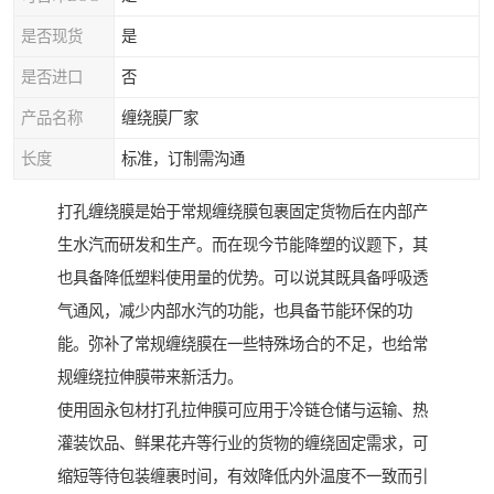
是否现货
是
是否进口
否
产品名称
缠绕膜厂家
长度
标准，订制需沟通
打孔缠绕膜是始于常规缠绕膜包裹固定货物后在内部产
生水汽而研发和生产。而在现今节能降塑的议题下，其
也具备降低塑料使用量的优势。可以说其既具备呼吸透
气通风，减少内部水汽的功能，也具备节能环保的功
能。弥补了常规缠绕膜在一些特殊场合的不足，也给常
规缠绕拉伸膜带来新活力。
使用固永包材打孔拉伸膜可应用于冷链仓储与运输、热
灌装饮品、鲜果花卉等行业的货物的缠绕固定需求，可
缩短等待包装缠裹时间，有效降低内外温度不一致而引