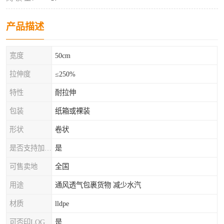
产品描述
宽度
50cm
拉伸度
≤250%
特性
耐拉伸
包装
纸箱或裸装
形状
卷状
是否支持加工定制
是
可售卖地
全国
用途
通风透气包裹货物 减少水汽
材质
lldpe
可否印LOG
是