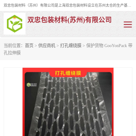
双忠包装材料（苏州）有限公司是上海双忠包装材料设立在苏州太仓的生产基地，占地约2万平米，产品主要有打孔缠绕膜，拉伸蜂窝纸，集装箱充气袋，滑托板，打包带，裹包网兜，防滑纸等箱体和托盘的运输和保护性包材。固永包材®，GooYon Pack®，是我们保护性包装材料的专属品牌。
双忠包装材料(苏州)有限公司
当前位置：
首页
>
供应商机
>
打孔缠绕膜
> 保护货物 GooYonPack 带
打孔缠绕膜
拉伸蜂窝纸
孔拉伸膜
裹包网兜
纤维打包带
防滑纸
充气袋
蜂窝纸
缠绕膜
打孔膜
托盘裹包网兜
托盘捆绑带