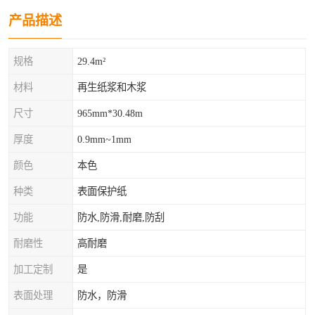
产品描述
规格
29.4m²
材料
再生纸浆和木浆
尺寸
965mm*30.48m
厚度
0.9mm~1mm
颜色
本色
种类
表面保护纸
功能
防水,防滑,耐磨,防刮
耐磨性
高耐磨
加工定制
是
表面处理
防水，防滑