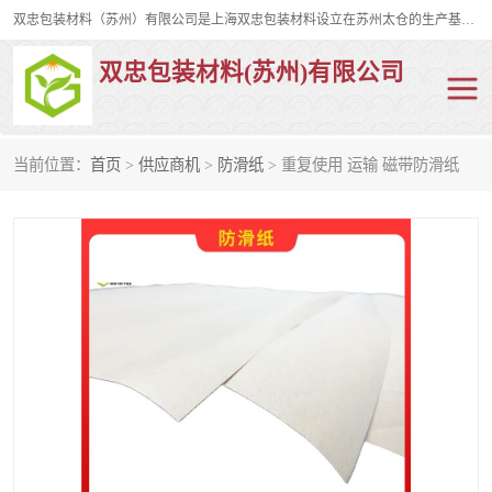
双忠包装材料（苏州）有限公司是上海双忠包装材料设立在苏州太仓的生产基地，占地约2万平米，产品主要有打孔缠绕膜，拉伸蜂窝纸，集装箱充气袋，滑托板，打包带，裹包网兜，防滑纸等箱体和托盘的运输和保护性包材。固永包材®，GooYon Pack®，是我们保护性包装材料的专属品牌。
双忠包装材料(苏州)有限公司
当前位置：
首页
>
供应商机
>
防滑纸
> 重复使用 运输 磁带防滑纸
打孔缠绕膜
拉伸蜂窝纸
裹包网兜
纤维打包带
防滑纸
充气袋
蜂窝纸
缠绕膜
打孔膜
托盘裹包网兜
托盘捆绑带