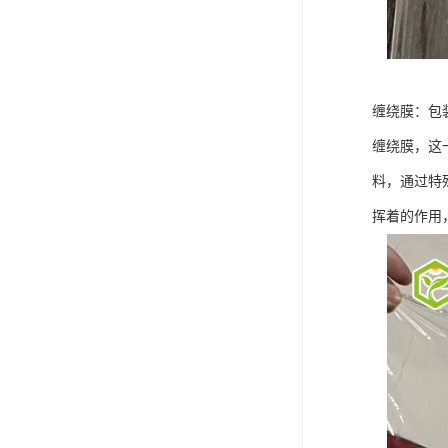
缠绕膜：包
缠绕膜，这
料，通过特
挥着的作用