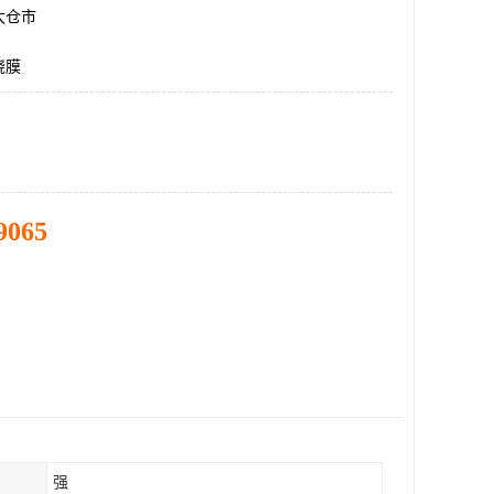
太仓市
绕膜
9065
强