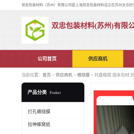
双忠包装材料(苏州)有限
公司首页
供应商机
当前位置：
首页
>
供应商机
>
缠绕膜
> 托盘稳固 固永包材 
产品分类
Product
打孔缠绕膜
拉伸蜂窝纸