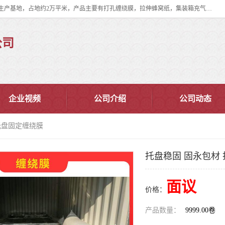
双忠包装材料（苏州）有限公司是上海双忠包装材料设立在苏州太仓的生产基地，占地约2万平米，产品主要有打孔缠绕膜，拉伸蜂窝纸，集装箱充气袋，滑托板，打包带，裹包网兜，防滑纸等箱体和托盘的运输和保护性包材。固永包材®，GooYon Pack®，是我们保护性包装材料的专属品牌。
公司
企业视频
公司介绍
公司动态
托盘固定缠绕膜
托盘稳固 固永包材
面议
价格：
产品数量：
9999.00卷