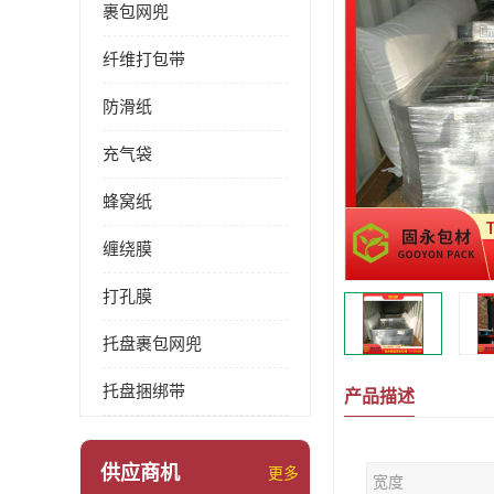
裹包网兜
纤维打包带
防滑纸
充气袋
蜂窝纸
缠绕膜
打孔膜
托盘裹包网兜
托盘捆绑带
产品描述
供应商机
更多
宽度