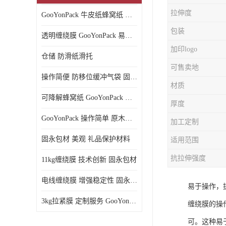
拉伸度
GooYonPack 牛皮纸蜂窝纸 循环使用
包装
透明缠绕膜 GooYonPack 易撕扯不残留
加印logo
仓储 防滑纸滑托
可售卖地
操作简便 防移位缓冲气袋 固永包材
材质
可降解蜂窝纸 GooYonPack 循环使用
厚度
GooYonPack 操作简单 原木浆蜂巢网格纸
加工定制
固永包材 美观 礼品保护材料
适用范围
抗拉伸强度
11kg缠绕膜 技术创新 固永包材
电线缠绕膜 增强稳定性 固永包材
易于操作，
3kg拉紧膜 定制服务 GooYonPack
缠绕膜的操
可。这种易