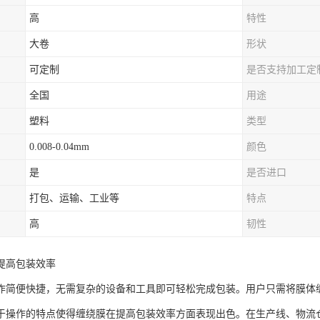
高
特性
大卷
形状
可定制
是否支持加工定
全国
用途
塑料
类型
0.008-0.04mm
颜色
是
是否进口
打包、运输、工业等
特点
高
韧性
提高包装效率
作简便快捷，无需复杂的设备和工具即可轻松完成包装。用户只需将膜体
于操作的特点使得缠绕膜在提高包装效率方面表现出色。在生产线、物流