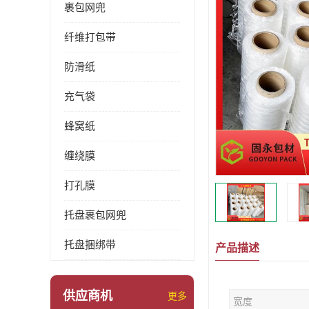
裹包网兜
纤维打包带
防滑纸
充气袋
蜂窝纸
缠绕膜
打孔膜
托盘裹包网兜
托盘捆绑带
产品描述
供应商机
更多
宽度