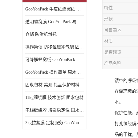
特性
GooYonPack 牛皮纸蜂窝纸 循环使用
形状
透明缠绕膜 GooYonPack 易撕扯不残留
可售卖地
仓储 防滑纸滑托
材质
操作简便 防移位缓冲气袋 固永包材
是否现货
可降解蜂窝纸 GooYonPack 循环使用
产品名称
GooYonPack 操作简单 原木浆蜂巢网格纸
镂空的呼吸
固永包材 美观 礼品保护材料
存储环境的
11kg缠绕膜 技术创新 固永包材
本。
电线缠绕膜 增强稳定性 固永包材
保护性能，
3kg拉紧膜 定制服务 GooYonPack
打孔缠绕膜
品的干扰，