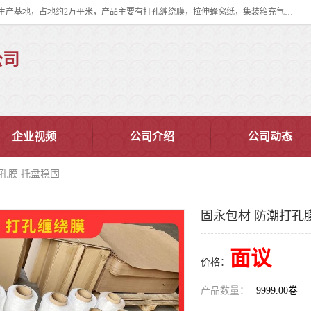
双忠包装材料（苏州）有限公司是上海双忠包装材料设立在苏州太仓的生产基地，占地约2万平米，产品主要有打孔缠绕膜，拉伸蜂窝纸，集装箱充气袋，滑托板，打包带，裹包网兜，防滑纸等箱体和托盘的运输和保护性包材。固永包材®，GooYon Pack®，是我们保护性包装材料的专属品牌。
公司
企业视频
公司介绍
公司动态
打孔膜 托盘稳固
固永包材 防潮打孔
面议
价格：
产品数量：
9999.00卷