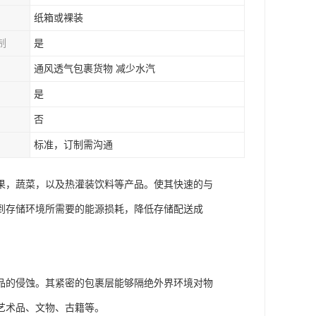
纸箱或裸装
制
是
通风透气包裹货物 减少水汽
是
否
标准，订制需沟通
果，蔬菜，以及热灌装饮料等产品。使其快速的与
到存储环境所需要的能源损耗，降低存储配送成
品的侵蚀。其紧密的包裹层能够隔绝外界环境对物
艺术品、文物、古籍等。