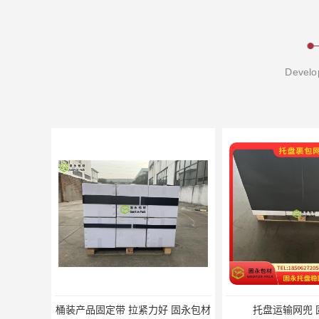
Develop
桶装产品固定带 拉紧力好 固永包材
托盘运输网兜 