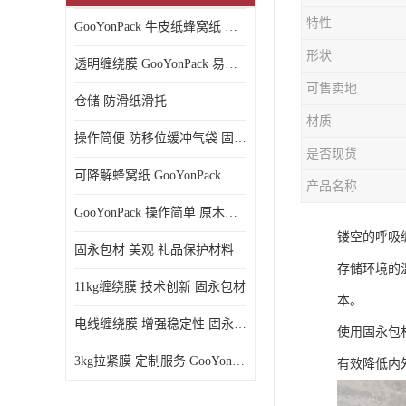
特性
GooYonPack 牛皮纸蜂窝纸 循环使用
形状
透明缠绕膜 GooYonPack 易撕扯不残留
可售卖地
仓储 防滑纸滑托
材质
操作简便 防移位缓冲气袋 固永包材
是否现货
可降解蜂窝纸 GooYonPack 循环使用
产品名称
GooYonPack 操作简单 原木浆蜂巢网格纸
镂空的呼吸
固永包材 美观 礼品保护材料
存储环境的
11kg缠绕膜 技术创新 固永包材
本。
电线缠绕膜 增强稳定性 固永包材
使用固永包
3kg拉紧膜 定制服务 GooYonPack
有效降低内