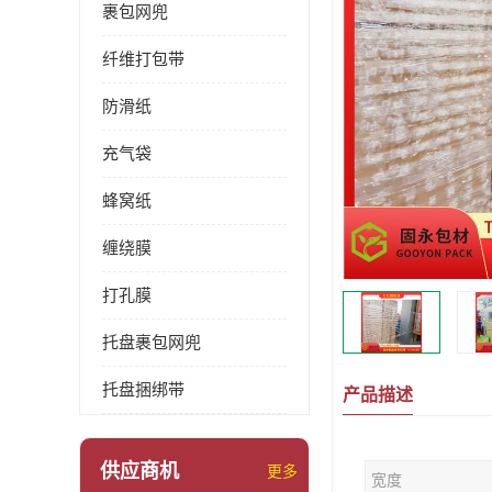
裹包网兜
纤维打包带
防滑纸
充气袋
蜂窝纸
缠绕膜
打孔膜
托盘裹包网兜
托盘捆绑带
产品描述
供应商机
更多
宽度