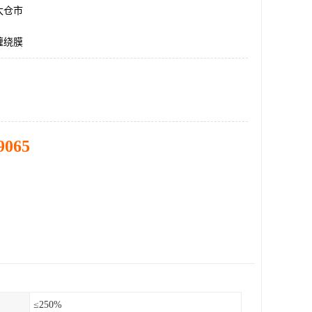
太仓市
缠绕膜
9065
≤250%