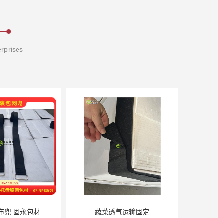
erprises
布兜 固永包材
蔬菜透气运输固定