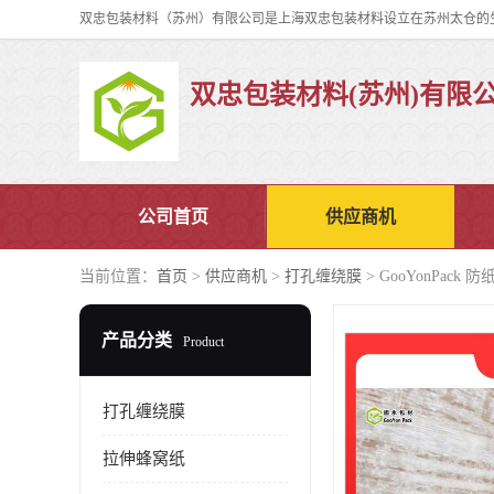
双忠包装材料(苏州)有限
公司首页
供应商机
当前位置：
首页
>
供应商机
>
打孔缠绕膜
> GooYonPac
产品分类
Product
打孔缠绕膜
拉伸蜂窝纸