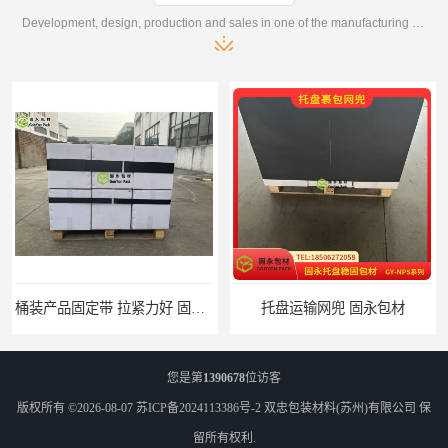
Development, design, production and sales in one of the manufacturing enterprises
桶装产品固定带 拉紧力好 固永包材
托盘运输网兜 固永包材
您是第
1390678
位访客
版权所有 ©2026-08-07
苏ICP备2024113386号-2
双忠包装材料(苏州)有限公司
保
留所有权利.