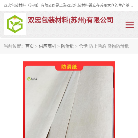
双忠包装材料（苏州）有限公司是上海双忠包装材料设立在苏州太仓的生产基地，占地约2万平米，产品主要有打孔缠绕膜，拉伸蜂窝纸，集装箱充气袋，滑托板，打包带，裹包网兜，防滑纸等箱体和托盘的运输和保护性包材。固永包材®，GooYon Pack®，是我们保护性包装材料的专属品牌。
双忠包装材料(苏州)有限公司
当前位置：
首页
>
供应商机
>
防滑纸
> 仓储 防止洒落 货物防滑纸
打孔缠绕膜
拉伸蜂窝纸
裹包网兜
纤维打包带
防滑纸
充气袋
蜂窝纸
缠绕膜
打孔膜
托盘裹包网兜
托盘捆绑带