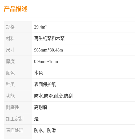
产品描述
规格
29.4m²
材料
再生纸浆和木浆
尺寸
965mm*30.48m
厚度
0.9mm~1mm
颜色
本色
种类
表面保护纸
功能
防水,防滑,耐磨,防刮
耐磨性
高耐磨
加工定制
是
表面处理
防水，防滑