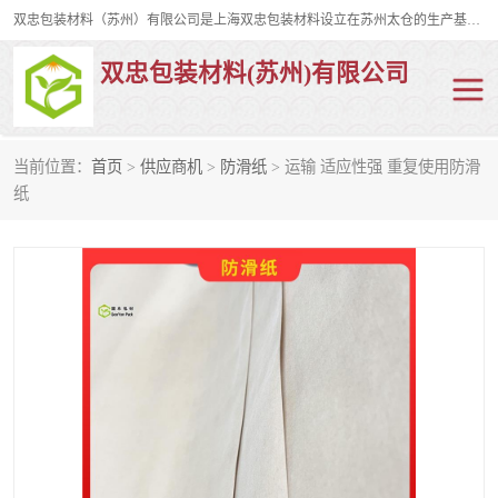
双忠包装材料（苏州）有限公司是上海双忠包装材料设立在苏州太仓的生产基地，占地约2万平米，产品主要有打孔缠绕膜，拉伸蜂窝纸，集装箱充气袋，滑托板，打包带，裹包网兜，防滑纸等箱体和托盘的运输和保护性包材。固永包材®，GooYon Pack®，是我们保护性包装材料的专属品牌。
双忠包装材料(苏州)有限公司
当前位置：
首页
>
供应商机
>
防滑纸
> 运输 适应性强 重复使用防滑
打孔缠绕膜
拉伸蜂窝纸
纸
裹包网兜
纤维打包带
防滑纸
充气袋
蜂窝纸
缠绕膜
打孔膜
托盘裹包网兜
托盘捆绑带