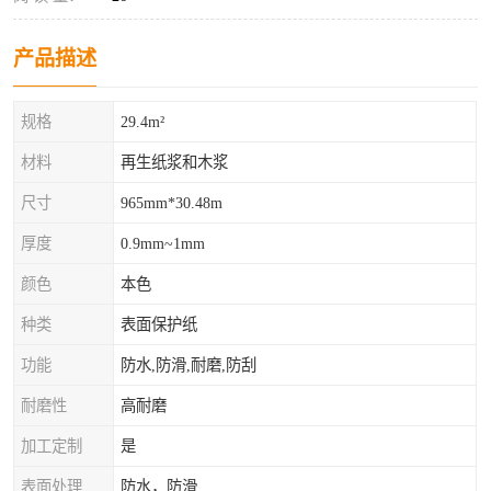
产品描述
规格
29.4m²
材料
再生纸浆和木浆
尺寸
965mm*30.48m
厚度
0.9mm~1mm
颜色
本色
种类
表面保护纸
功能
防水,防滑,耐磨,防刮
耐磨性
高耐磨
加工定制
是
表面处理
防水，防滑