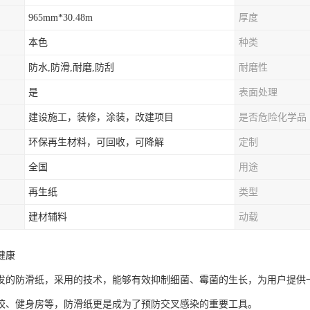
965mm*30.48m
厚度
本色
种类
防水,防滑,耐磨,防刮
耐磨性
是
表面处理
建设施工，装修，涂装，改建项目
是否危险化学品
环保再生材料，可回收，可降解
定制
全国
用途
再生纸
类型
建材辅料
动载
健康
发的防滑纸，采用的技术，能够有效抑制细菌、霉菌的生长，为用户提供
校、健身房等，防滑纸更是成为了预防交叉感染的重要工具。