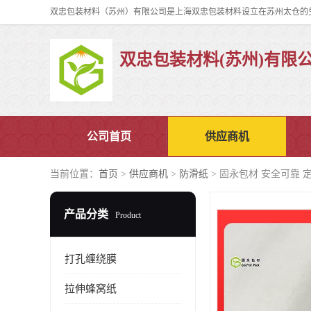
双忠包装材料(苏州)有限
公司首页
供应商机
当前位置：
首页
>
供应商机
>
防滑纸
> 固永包材 安全可靠 
产品分类
Product
打孔缠绕膜
拉伸蜂窝纸