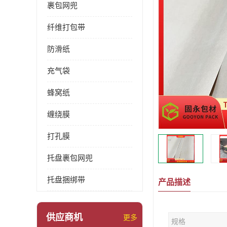
裹包网兜
纤维打包带
防滑纸
充气袋
蜂窝纸
缠绕膜
打孔膜
托盘裹包网兜
托盘捆绑带
产品描述
供应商机
更多
规格