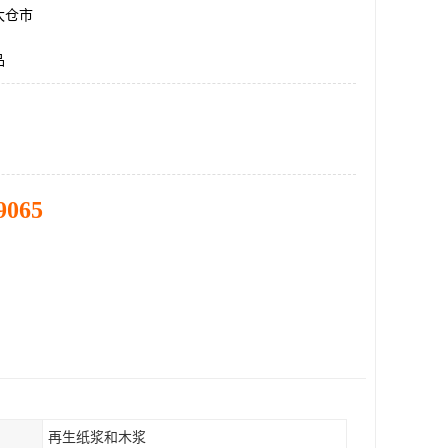
太仓市
品
9065
再生纸浆和木浆