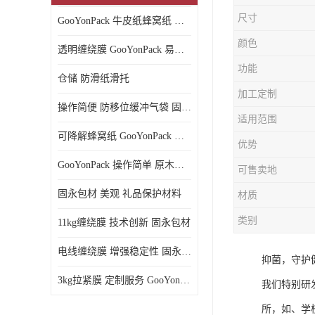
尺寸
GooYonPack 牛皮纸蜂窝纸 循环使用
颜色
透明缠绕膜 GooYonPack 易撕扯不残留
功能
仓储 防滑纸滑托
加工定制
操作简便 防移位缓冲气袋 固永包材
适用范围
可降解蜂窝纸 GooYonPack 循环使用
优势
GooYonPack 操作简单 原木浆蜂巢网格纸
可售卖地
固永包材 美观 礼品保护材料
材质
类别
11kg缠绕膜 技术创新 固永包材
电线缠绕膜 增强稳定性 固永包材
抑菌，守护
3kg拉紧膜 定制服务 GooYonPack
我们特别研
所，如、学