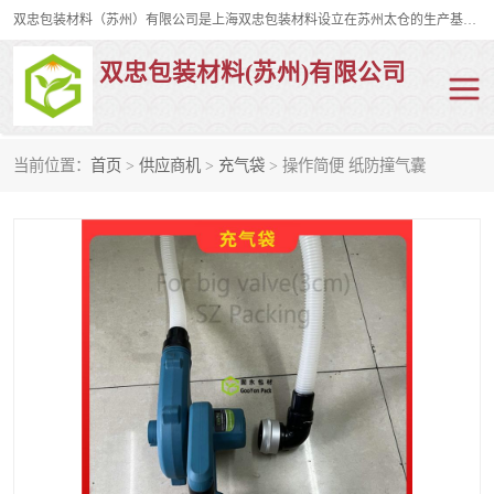
双忠包装材料（苏州）有限公司是上海双忠包装材料设立在苏州太仓的生产基地，占地约2万平米，产品主要有打孔缠绕膜，拉伸蜂窝纸，集装箱充气袋，滑托板，打包带，裹包网兜，防滑纸等箱体和托盘的运输和保护性包材。固永包材®，GooYon Pack®，是我们保护性包装材料的专属品牌。
双忠包装材料(苏州)有限公司
当前位置：
首页
>
供应商机
>
充气袋
> 操作简便 纸防撞气囊
打孔缠绕膜
拉伸蜂窝纸
裹包网兜
纤维打包带
防滑纸
充气袋
蜂窝纸
缠绕膜
打孔膜
托盘裹包网兜
托盘捆绑带