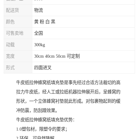
配送货
物流
颜色
黄 粉 白 黑
可售卖地
全国
动载
300kg
宽度
30cm 40cm 50cm 可定制
形式
四面进叉
牛皮纸拉伸蜂窝纸填充垫是事先经过合适方法裁切的高
拉力牛皮纸，经人工或拉纸机器拉伸展开后，呈蜂窝的
形状，一个立体蜂窝衬垫就此形成。对包裹物起到的缓
冲防震，防刮蹭效果。
牛皮纸拉伸蜂窝纸填充垫优势：
1.0塑包材，限塑令的要求；
2.环保，可自然降解，