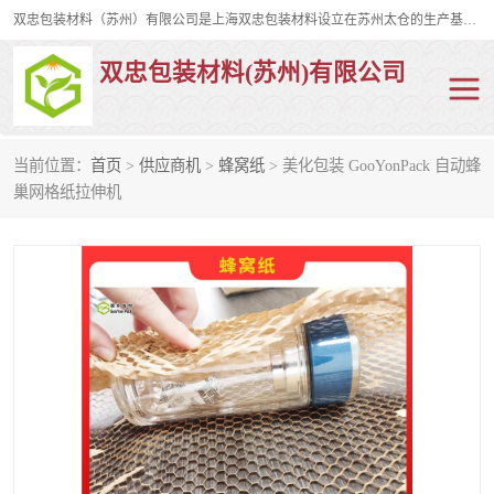
双忠包装材料（苏州）有限公司是上海双忠包装材料设立在苏州太仓的生产基地，占地约2万平米，产品主要有打孔缠绕膜，拉伸蜂窝纸，集装箱充气袋，滑托板，打包带，裹包网兜，防滑纸等箱体和托盘的运输和保护性包材。固永包材®，GooYon Pack®，是我们保护性包装材料的专属品牌。
双忠包装材料(苏州)有限公司
当前位置：
首页
>
供应商机
>
蜂窝纸
> 美化包装 GooYonPack 自动蜂
打孔缠绕膜
拉伸蜂窝纸
巢网格纸拉伸机
裹包网兜
纤维打包带
防滑纸
充气袋
蜂窝纸
缠绕膜
打孔膜
托盘裹包网兜
托盘捆绑带